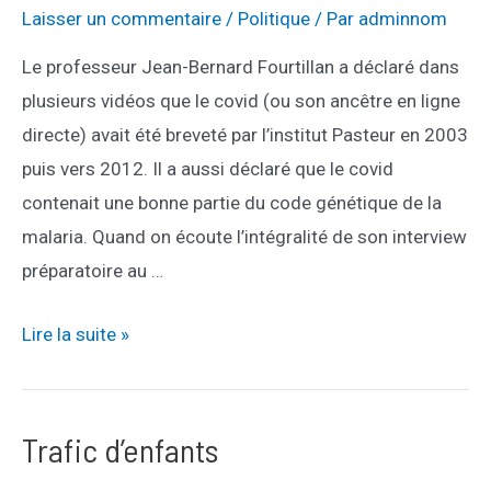
pas
Laisser un commentaire
/
Politique
/ Par
adminnom
à
Le professeur Jean-Bernard Fourtillan a déclaré dans
injecter
plusieurs vidéos que le covid (ou son ancêtre en ligne
du
directe) avait été breveté par l’institut Pasteur en 2003
graphène
puis vers 2012. Il a aussi déclaré que le covid
contenait une bonne partie du code génétique de la
malaria. Quand on écoute l’intégralité de son interview
préparatoire au …
Que
Lire la suite »
penser
des
allégations
Trafic d’enfants
du