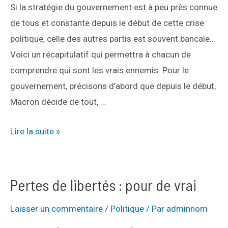
Si la stratégie du gouvernement est à peu près connue
ses
de tous et constante depuis le début de cette crise
prêts
politique, celle des autres partis est souvent bancale..
Voici un récapitulatif qui permettra à chacun de
comprendre qui sont les vrais ennemis. Pour le
gouvernement, précisons d’abord que depuis le début,
Macron décide de tout, …
Stratégies
Lire la suite »
des
partis
politiques
Pertes de libertés : pour de vrai
face
Laisser un commentaire
/
Politique
/ Par
adminnom
au
covid