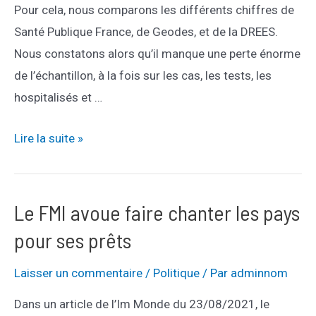
Pour cela, nous comparons les différents chiffres de
Santé Publique France, de Geodes, et de la DREES.
Nous constatons alors qu’il manque une perte énorme
de l’échantillon, à la fois sur les cas, les tests, les
hospitalisés et …
Les
Lire la suite »
statistiques
de
morts
Le FMI avoue faire chanter les pays
vaccinés
pour ses prêts
en
France
Laisser un commentaire
/
Politique
/ Par
adminnom
sont
Dans un article de l’Im Monde du 23/08/2021, le
truquées