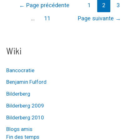
Vaccin,
Pagination
←
Page précédente
1
2
3
puce
des
…
11
Page suivante
→
et
publications
5G
:
Wiki
n’importe
quoi
Bancocratie
Benjamin Fulford
Bilderberg
Bilderberg 2009
Bilderberg 2010
Blogs amis
Fin des temps