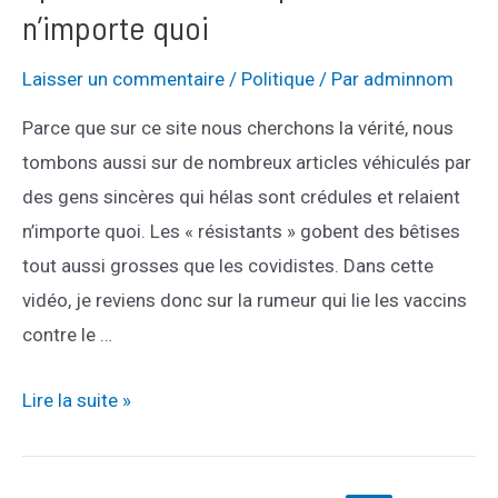
ce
n’importe quoi
un
vaccin
Laisser un commentaire
/
Politique
/ Par
adminnom
tueur
Parce que sur ce site nous cherchons la vérité, nous
?
tombons aussi sur de nombreux articles véhiculés par
des gens sincères qui hélas sont crédules et relaient
n’importe quoi. Les « résistants » gobent des bêtises
tout aussi grosses que les covidistes. Dans cette
vidéo, je reviens donc sur la rumeur qui lie les vaccins
contre le …
Épisode
Lire la suite »
12
: