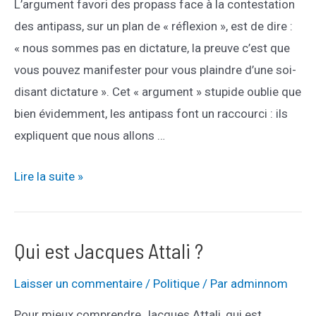
L’argument favori des propass face à la contestation
des antipass, sur un plan de « réflexion », est de dire :
« nous sommes pas en dictature, la preuve c’est que
vous pouvez manifester pour vous plaindre d’une soi-
disant dictature ». Cet « argument » stupide oublie que
bien évidemment, les antipass font un raccourci : ils
expliquent que nous allons …
Pertes
Lire la suite »
de
libertés
:
Qui est Jacques Attali ?
pour
Laisser un commentaire
/
Politique
/ Par
adminnom
de
vrai
Pour mieux comprendre Jacques Attali, qui est