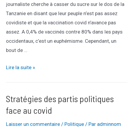
journaliste cherche à casser du sucre sur le dos de la
:
Tanzanie en disant que leur peuple n’est pas assez
la
covidiste et que la vaccination covid n’avance pas
preuve
assez. A 0,4% de vaccinés contre 80% dans les pays
occidentaux, c’est un euphémisme. Cependant, un
bout de …
Le
Lire la suite »
FMI
avoue
faire
Stratégies des partis politiques
chanter
face au covid
les
pays
Laisser un commentaire
/
Politique
/ Par
adminnom
pour