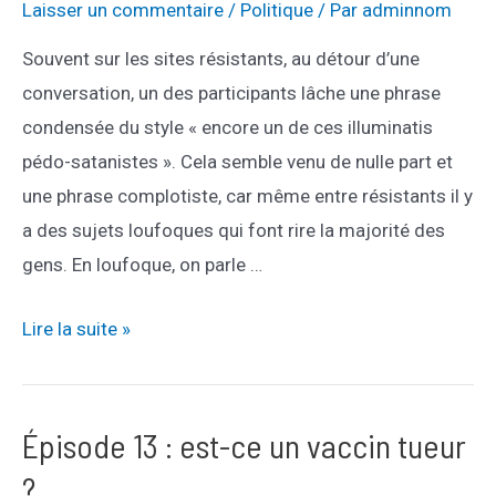
Laisser un commentaire
/
Politique
/ Par
adminnom
professeur
Fourtillan
Souvent sur les sites résistants, au détour d’une
?
conversation, un des participants lâche une phrase
condensée du style « encore un de ces illuminatis
pédo-satanistes ». Cela semble venu de nulle part et
une phrase complotiste, car même entre résistants il y
a des sujets loufoques qui font rire la majorité des
gens. En loufoque, on parle …
Trafic
Lire la suite »
d’enfants
Épisode 13 : est-ce un vaccin tueur
?