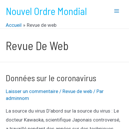
Aller
Nouvel Ordre Mondial
au
Mai
contenu
Accueil
Revue de web
Men
Revue De Web
Données sur le coronavirus
Laisser un commentaire
/
Revue de web
/ Par
adminnom
La source du virus D’abord sur la source du virus : Le
docteur Kawaoka, scientifique Japonais controversé,
a travaillé pendant des années sur des techniques