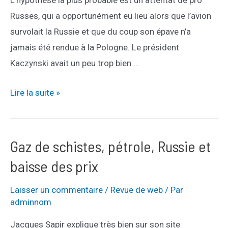
Russes, qui a opportunément eu lieu alors que l’avion
survolait la Russie et que du coup son épave n’a
jamais été rendue à la Pologne. Le président
Kaczynski avait un peu trop bien …
Mort
Lire la suite »
du
président
Polonais
Gaz de schistes, pétrole, Russie et
en
baisse des prix
2010
Laisser un commentaire
/
Revue de web
/ Par
adminnom
Jacques Sapir explique très bien sur son site