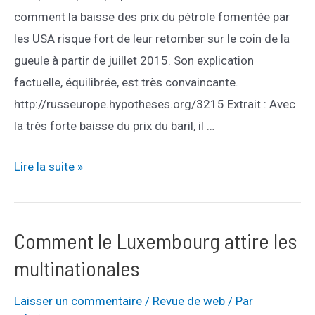
comment la baisse des prix du pétrole fomentée par
les USA risque fort de leur retomber sur le coin de la
gueule à partir de juillet 2015. Son explication
factuelle, équilibrée, est très convaincante.
http://russeurope.hypotheses.org/3215 Extrait : Avec
la très forte baisse du prix du baril, il …
Gaz
Lire la suite »
de
schistes,
pétrole,
Comment le Luxembourg attire les
Russie
multinationales
et
baisse
Laisser un commentaire
/
Revue de web
/ Par