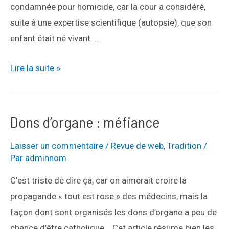
condamnée pour homicide, car la cour a considéré,
suite à une expertise scientifique (autopsie), que son
enfant était né vivant. …
Teodora
Lire la suite »
Vasquez
:
mensonges
Dons d’organe : méfiance
en
Laisser un commentaire
/
Revue de web
,
Tradition
/
séries
Par
adminnom
par
nos
C’est triste de dire ça, car on aimerait croire la
journaleux
propagande « tout est rose » des médecins, mais la
préférés.
façon dont sont organisés les dons d’organe a peu de
chance d’être catholique. Cet article résume bien les