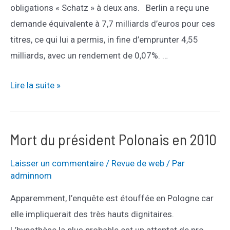
obligations « Schatz » à deux ans. Berlin a reçu une
demande équivalente à 7,7 milliards d’euros pour ces
titres, ce qui lui a permis, in fine d’emprunter 4,55
milliards, avec un rendement de 0,07%. …
L’allemagne
Lire la suite »
prête
à
zéro
Mort du président Polonais en 2010
pourcent
Laisser un commentaire
/
Revue de web
/ Par
adminnom
Apparemment, l’enquête est étouffée en Pologne car
elle impliquerait des très hauts dignitaires.
L’hypothèse la plus probable est un attentat de pro