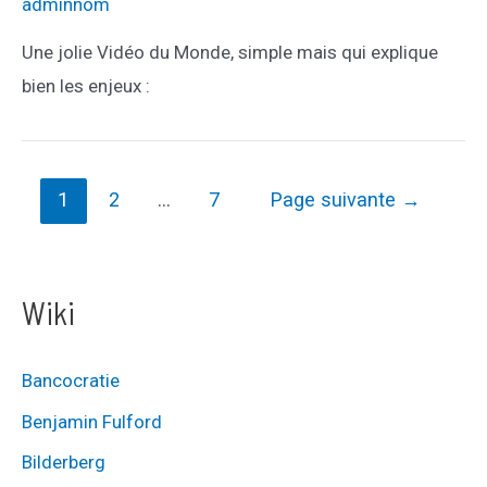
adminnom
des
prix
Une jolie Vidéo du Monde, simple mais qui explique
bien les enjeux :
Pagination
1
2
…
7
Page suivante
→
des
publications
Wiki
Bancocratie
Benjamin Fulford
Bilderberg