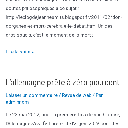
doutes philosophiques à ce sujet :
http://leblogdejeannesmits.blogspot.fr/2011/02/don-
dorganes-et-mort-cerebrale-le-debat.html Un des
gros soucis, c’est le moment de la mort : …
Dons
Lire la suite »
d’organe
:
méfiance
L’allemagne prête à zéro pourcent
Laisser un commentaire
/
Revue de web
/ Par
adminnom
Le 23 mai 2012, pour la première fois de son histoire,
l’Allemagne s’est fait prêter de l’argent à 0% pour des