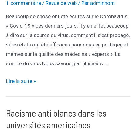
Johns
1 commentaire
/
Revue de web
/ Par
adminnom
Hopkins
Beaucoup de chose ont été écrites sur le Coronavirus
« Covid-19 » ces derniers jours. Il y en effet beaucoup
à dire sur la source du virus, comment il s’est propagé,
si les états ont été efficaces pour nous en protéger, et
mêmes sur la qualité des médecins « experts ». La
source du virus Nous savons, par plusieurs …
Coronavirus
Lire la suite »
:
mensonges
et
Racisme anti blancs dans les
erreurs
universités americaines