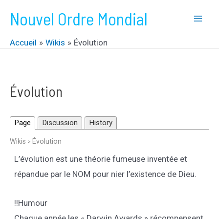
Aller
Nouvel Ordre Mondial
au
Mai
contenu
Accueil
Wikis
Évolution
Men
Évolution
Page
Discussion
History
Wikis
Évolution
>
L’évolution est une théorie fumeuse inventée et
répandue par le NOM pour nier l’existence de Dieu.
!!Humour
Chaque année les « Darwin Awards » récompensent