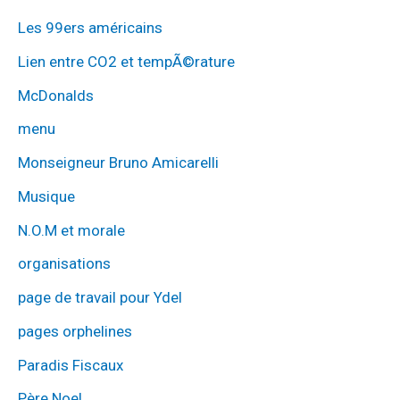
Les 99ers américains
Lien entre CO2 et tempÃ©rature
McDonalds
menu
Monseigneur Bruno Amicarelli
Musique
N.O.M et morale
organisations
page de travail pour Ydel
pages orphelines
Paradis Fiscaux
Père Noel