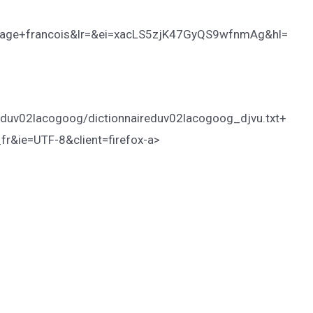
gage+francois&lr=&ei=xacLS5zjK47GyQS9wfnmAg&hl=
eduv02lacogoog/dictionnaireduv02lacogoog_djvu.txt+
r&ie=UTF-8&client=firefox-a>