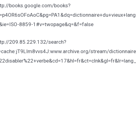
ttp://books.google.com/books?
d=p4OR6sOFoAoC&pg=PA1&dq=dictionnaire+du+vieux+lan
r&ie=ISO-8859-1#v=twopage&q=&f=false
tp://209.85.229.132/search?
=cache:jT9LIm8vvs4J:www.archive.org/stream/dictionnair
22disabler%22+verbe&cd=17&hl=fr&ct=clnk&gl=fr&lr=lang_f