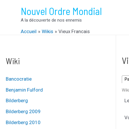
Aller
Nouvel Ordre Mondial
au
A la découverte de nos ennemis
contenu
Accueil
Wikis
Vieux Francais
V
Wiki
Bancocratie
P
Benjamin Fulford
Wik
Bilderberg
Le
Bilderberg 2009
Vo
Bilderberg 2010