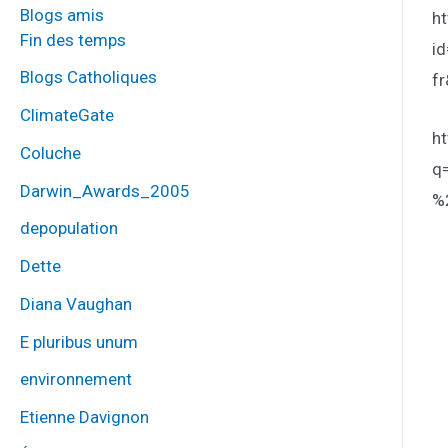
Blogs amis
h
Fin des temps
i
Blogs Catholiques
f
ClimateGate
ht
Coluche
q
Darwin_Awards_2005
%
depopulation
Dette
Diana Vaughan
E pluribus unum
environnement
Etienne Davignon