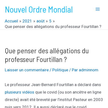
Aller
Nouvel Ordre Mondial
au
Mai
contenu
Accueil
2021
août
5
Men
Que penser des allégations du professeur Fourtillan ?
Que penser des allégations du
professeur Fourtillan ?
Laisser un commentaire
/
Politique
/ Par
adminnom
Le professeur Jean-Bernard Fourtillan a déclaré dans
plusieurs vidéos
que le covid (ou son ancêtre en ligne
directe) avait été breveté par l’institut Pasteur en 2003
puis vers 2012. Il a aussi déclaré que le covid