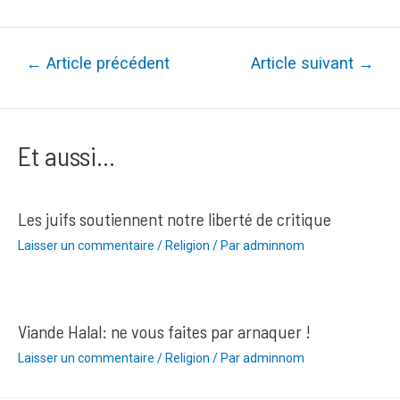
Navigation
←
Article précédent
Article suivant
→
de
l’article
Et aussi...
Les juifs soutiennent notre liberté de critique
Laisser un commentaire
/
Religion
/ Par
adminnom
Viande Halal: ne vous faites par arnaquer !
Laisser un commentaire
/
Religion
/ Par
adminnom