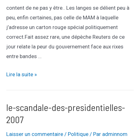
content de ne pas y être.. Les langes se délient peu à
peu, enfin certaines, pas celle de MAM à laquelle
j’adresse un carton rouge spécial politiquement
correct.Fait assez rare, une dépèche Reuters de ce
jour relate la peur du gouvernement face aux rixes
entre bandes …
comme-
Lire la suite »
on-
est-
content-
le-scandale-des-presidentielles-
davoir-
2007
quitte-
la-
Laisser un commentaire
/
Politique
/ Par
adminnom