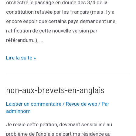
orchestré le passage en douce des 3/4 de la
constitution refusée par les français (mais il y a
encore espoir que certains pays demandent une
ratification de cette nouvelle version par
référendum..), …
sarkozy-
Lire la suite »
est-
un-
menteur
non-aux-brevets-en-anglais
Laisser un commentaire
/
Revue de web
/ Par
adminnom
Je relaie cette pétition, devenant sensibilisé au
problème de l’anglais de part ma résidence au