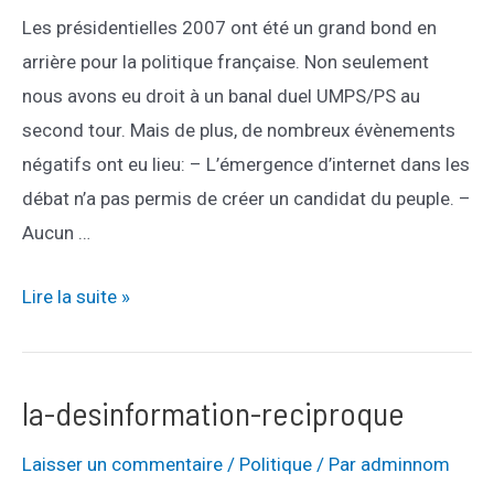
france
Les présidentielles 2007 ont été un grand bond en
arrière pour la politique française. Non seulement
nous avons eu droit à un banal duel UMPS/PS au
second tour. Mais de plus, de nombreux évènements
négatifs ont eu lieu: – L’émergence d’internet dans les
débat n’a pas permis de créer un candidat du peuple. –
Aucun …
le-
Lire la suite »
scandale-
des-
presidentielles-
la-desinformation-reciproque
2007
Laisser un commentaire
/
Politique
/ Par
adminnom