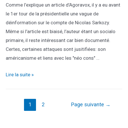
Comme l’explique un article d’Agoravox, il y a eu avant
le 1er tour de la présidentielle une vague de
déinformation sur le compte de Nicolas Sarkozy.
Même si l’article est biaisé, l’auteur étant un socialo
primaire, il reste intéressant car bien documenté.
Certes, certaines attaques sont jusitifiées: son
américanisme et liens avec les "néo cons" …
la-
Lire la suite »
desinformation-
reciproque
Pagination
1
2
Page suivante
→
des
publications