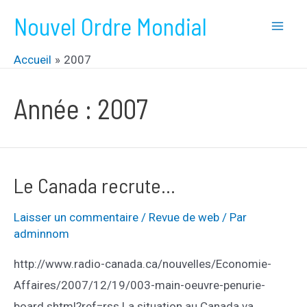
Aller
Nouvel Ordre Mondial
au
Mai
contenu
Accueil
2007
Men
Année :
2007
Le Canada recrute…
Laisser un commentaire
/
Revue de web
/ Par
adminnom
http://www.radio-canada.ca/nouvelles/Economie-
Affaires/2007/12/19/003-main-oeuvre-penurie-
board.shtml?ref=rss La situation au Canada va