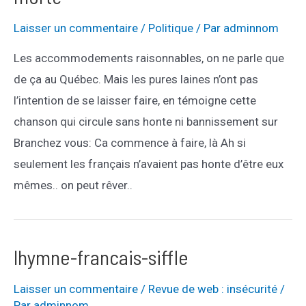
their-
phone-
Laisser un commentaire
/
Politique
/ Par
adminnom
number
Les accommodements raisonnables, on ne parle que
de ça au Québec. Mais les pures laines n’ont pas
l’intention de se laisser faire, en témoigne cette
chanson qui circule sans honte ni bannissement sur
Branchez vous: Ca commence à faire, là Ah si
seulement les français n’avaient pas honte d’être eux
mêmes.. on peut rêver..
lhymne-francais-siffle
Laisser un commentaire
/
Revue de web : insécurité
/
Par
adminnom