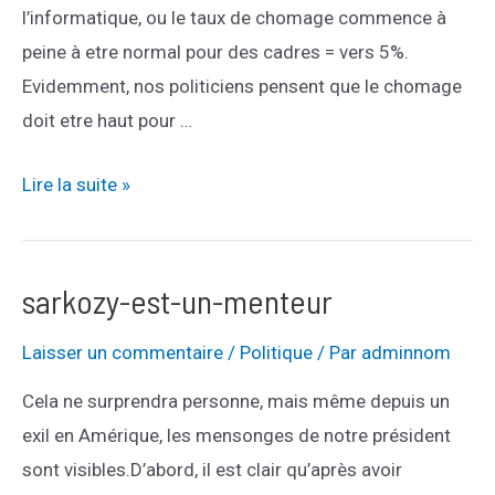
l’informatique, ou le taux de chomage commence à
peine à etre normal pour des cadres = vers 5%.
Evidemment, nos politiciens pensent que le chomage
doit etre haut pour …
sarkozy-
Lire la suite »
continue-
a-
detruire-
sarkozy-est-un-menteur
notre-
Laisser un commentaire
/
Politique
/ Par
adminnom
economie
Cela ne surprendra personne, mais même depuis un
exil en Amérique, les mensonges de notre président
sont visibles.D’abord, il est clair qu’après avoir