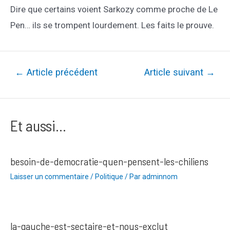
Dire que certains voient Sarkozy comme proche de Le
Pen… ils se trompent lourdement. Les faits le prouve.
Navigation
←
Article précédent
Article suivant
→
de
l’article
Et aussi...
besoin-de-democratie-quen-pensent-les-chiliens
Laisser un commentaire
/
Politique
/ Par
adminnom
la-gauche-est-sectaire-et-nous-exclut