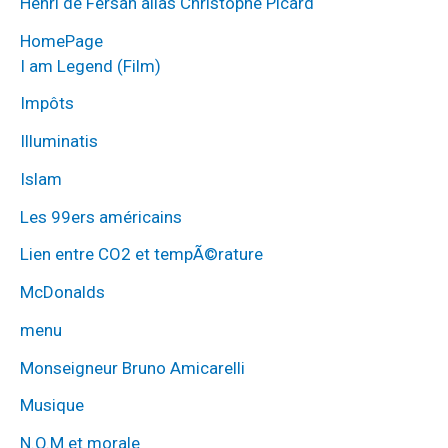
Henri de Fersan alias Christophe Picard
HomePage
I am Legend (Film)
Impôts
Illuminatis
Islam
Les 99ers américains
Lien entre CO2 et tempÃ©rature
McDonalds
menu
Monseigneur Bruno Amicarelli
Musique
N.O.M et morale