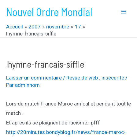
Aller
Nouvel Ordre Mondial
au
Mai
contenu
Accueil
2007
novembre
17
Men
lhymne-francais-siffle
lhymne-francais-siffle
Laisser un commentaire
/
Revue de web : insécurité
/
Par
adminnom
Lors du match France-Maroc amical et pendant tout le
match..
Et apres ils se plaignent de racisme.. pfff
http://20minutes.bondyblog.fr/news/france-maroc-