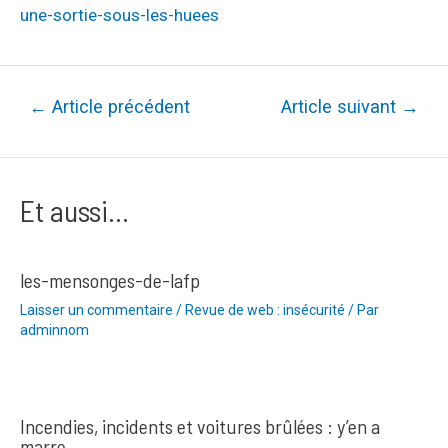
une-sortie-sous-les-huees
Navigation
←
Article précédent
Article suivant
→
de
l’article
Et aussi...
les-mensonges-de-lafp
Laisser un commentaire
/
Revue de web : insécurité
/ Par
adminnom
Incendies, incidents et voitures brûlées : y’en a
marre