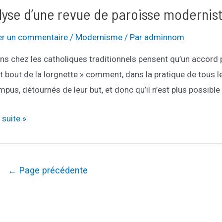
lyse d’une revue de paroisse modernis
antistes
er un commentaire
/
Modernisme
/ Par
adminnom
ins chez les catholiques traditionnels pensent qu’un accord 
it bout de la lorgnette » comment, dans la pratique de tous le
pus, détournés de leur but, et donc qu’il n’est plus possible 
se
a suite »
agination
←
Page précédente
sse
es
niste
ublications