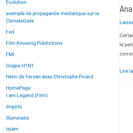
Évolution
et
Ana
exemple de propagande médiatique sur le
surviv
ClimateGate
Laiss
Fed
Certa
Film Knowing Prédictions
le pet
corrom
FMI
Grippe H1N1
Analy
Lire l
Henri de Fersan alias Christophe Picard
d’une
HomePage
revue
I am Legend (Film)
de
P
Impôts
paroi
d
moder
Illuminatis
p
Islam