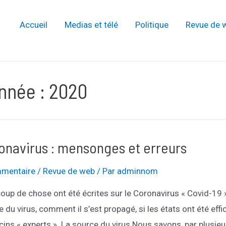
Accueil
Medias et télé
Politique
Revue de 
nnée :
2020
onavirus : mensonges et erreurs
mentaire
/
Revue de web
/ Par
adminnom
up de chose ont été écrites sur le Coronavirus « Covid-19 » 
 du virus, comment il s’est propagé, si les états ont été ef
ins « experts ». La source du virus Nous savons, par plusieu