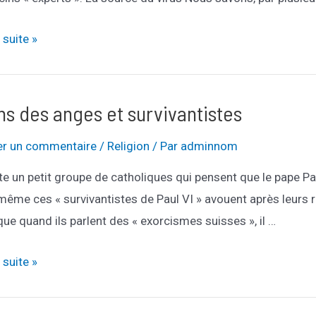
avirus
a suite »
onges
s des anges et survivantistes
rs
er un commentaire
/
Religion
/ Par
adminnom
ste un petit groupe de catholiques qui pensent que le pape P
même ces « survivantistes de Paul VI » avouent après leurs r
que quand ils parlent des « exorcismes suisses », il …
a suite »
s