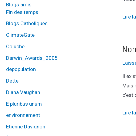
Blogs amis
Fin des temps
Coron
Lire l
Blogs Catholiques
:
ClimateGate
mens
et
Nom
Coluche
erreu
Darwin_Awards_2005
Laiss
depopulation
Il exi
Dette
Mais 
Diana Vaughan
c’est 
E pluribus unum
Noms
Lire l
environnement
des
Etienne Davignon
ange