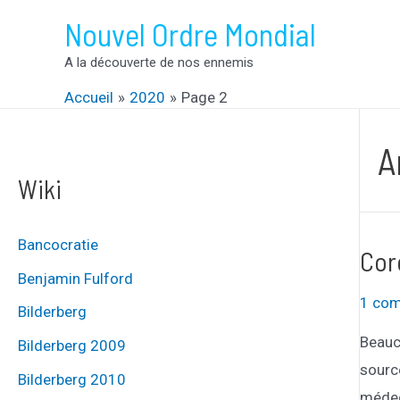
Aller
Nouvel Ordre Mondial
au
A la découverte de nos ennemis
contenu
Accueil
2020
Page 2
A
Wiki
Bancocratie
Cor
Benjamin Fulford
1 com
Bilderberg
Beauco
Bilderberg 2009
source
Bilderberg 2010
médec