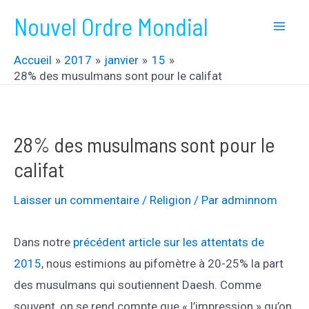
Aller
Nouvel Ordre Mondial
au
Mai
contenu
Accueil
2017
janvier
15
Men
28% des musulmans sont pour le califat
28% des musulmans sont pour le
califat
Laisser un commentaire
/
Religion
/ Par
adminnom
Dans notre
précédent article sur les attentats de
2015
, nous estimions au pifomètre à 20-25% la part
des musulmans qui soutiennent Daesh. Comme
souvent, on se rend compte que « l’impression » qu’on