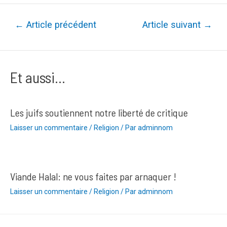
Navigation
←
Article précédent
Article suivant
→
de
l’article
Et aussi...
Les juifs soutiennent notre liberté de critique
Laisser un commentaire
/
Religion
/ Par
adminnom
Viande Halal: ne vous faites par arnaquer !
Laisser un commentaire
/
Religion
/ Par
adminnom