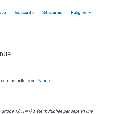
web
Insécurité
Sites amis
Religion
inue
st comme celle ci sur
Yahoo
:
a grippe A(H1N1) a été multipliée par sept en une