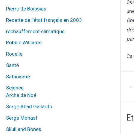
Der
Pierre de Boissieu
une
Recette de l'état français en 2003
Dep
déc
rechauffement climatique
par
Robbie Williams
Rouelle
Ca 
Santé
Satanisme
Navig
Science
de
Arche de Noé
l’artic
Serge Abad Gallardo
Et
Serge Monast
Skull and Bones