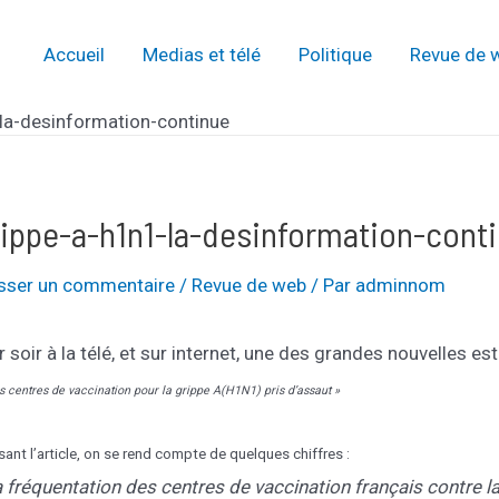
Accueil
Medias et télé
Politique
Revue de 
la-desinformation-continue
rippe-a-h1n1-la-desinformation-cont
isser un commentaire
/
Revue de web
/ Par
adminnom
r soir à la télé, et sur internet, une des grandes nouvelles e
s centres de vaccination pour la grippe A(H1N1) pris d’assaut »
isant l’article, on se rend compte de quelques chiffres :
 fréquentation des centres de vaccination français contre l