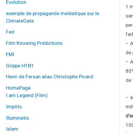
Évolution
1 m
exemple de propagande médiatique sur le
san
ClimateGate
per
Fed
fai
Film Knowing Prédictions
– A
de 
FMI
– A
Grippe H1N1
80%
Henri de Fersan alias Christophe Picard
de 
HomePage
I am Legend (Film)
– à
Impôts
mil
d’e
Illuminatis
100
Islam