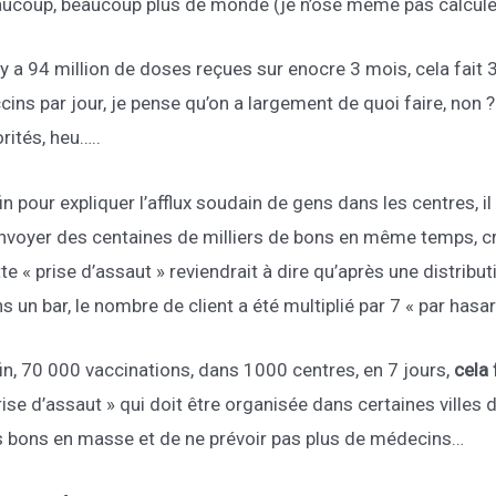
ucoup, beaucoup plus de monde (je n’ose même pas calculer 
l y a 94 million de doses reçues sur enocre 3 mois, cela fait
cins par jour, je pense qu’on a largement de quoi faire, non 
orités, heu…..
in pour expliquer l’afflux soudain de gens dans les centres, i
nvoyer des centaines de milliers de bons en même temps, cré
te « prise d’assaut » reviendrait à dire qu’après une distrib
s un bar, le nombre de client a été multiplié par 7 « par has
in, 70 000 vaccinations, dans 1000 centres, en 7 jours,
cela 
rise d’assaut » qui doit être organisée dans certaines villes
 bons en masse et de ne prévoir pas plus de médecins…