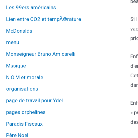
bea
Les 99ers américains
Lien entre CO2 et tempÃ©rature
S’i
vac
McDonalds
pri
menu
Monseigneur Bruno Amicarelli
Enf
Musique
d’e
Cet
N.O.M et morale
dan
organisations
page de travail pour Ydel
Enf
pages orphelines
« p
des
Paradis Fiscaux
Père Noel