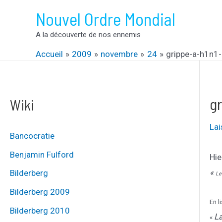
Aller
Nouvel Ordre Mondial
au
A la découverte de nos ennemis
contenu
Accueil
2009
novembre
24
grippe-a-h1n1-
g
Wiki
La
Bancocratie
Benjamin Fulford
Hie
«
Bilderberg
Le
Bilderberg 2009
En l
Bilderberg 2010
La
«