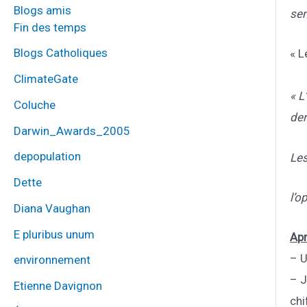
Blogs amis
sem
Fin des temps
Blogs Catholiques
« L
ClimateGate
« L
Coluche
der
Darwin_Awards_2005
depopulation
Les
Dette
l’o
Diana Vaughan
E pluribus unum
Apr
– U
environnement
– J
Etienne Davignon
chi