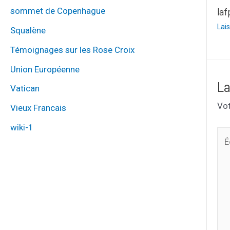
laf
sommet de Copenhague
Lai
Squalène
Témoignages sur les Rose Croix
Union Européenne
La
Vatican
Vot
Vieux Francais
wiki-1
Écr
ici