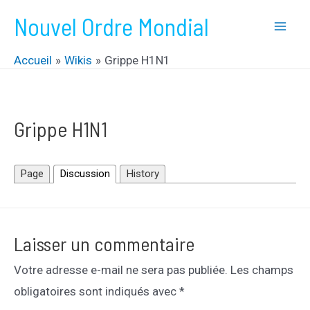
Aller
Nouvel Ordre Mondial
au
Mai
contenu
Accueil
Wikis
Grippe H1N1
Men
Grippe H1N1
Page
Discussion
History
Laisser un commentaire
Votre adresse e-mail ne sera pas publiée.
Les champs
obligatoires sont indiqués avec
*