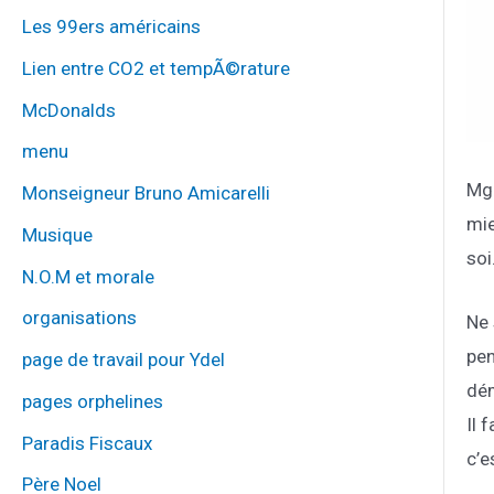
Les 99ers américains
Lien entre CO2 et tempÃ©rature
McDonalds
menu
Mg
Monseigneur Bruno Amicarelli
mie
Musique
soi
N.O.M et morale
organisations
Ne 
pen
page de travail pour Ydel
dém
pages orphelines
Il 
Paradis Fiscaux
c’e
Père Noel