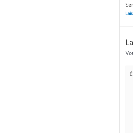
Ser
Lai
La
Vot
Écr
ici