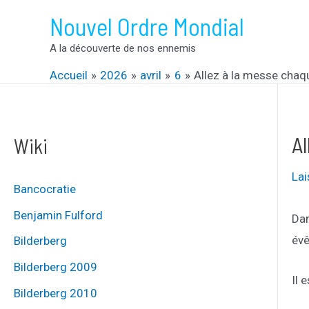
Aller
Nouvel Ordre Mondial
au
A la découverte de nos ennemis
contenu
Accueil
2026
avril
6
Allez à la messe cha
A
Wiki
La
Bancocratie
Benjamin Fulford
Dan
évê
Bilderberg
Bilderberg 2009
Il 
Bilderberg 2010