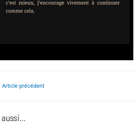
ation
←
Article précédent
le
 aussi...