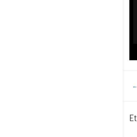
Navig
de
l’artic
Et