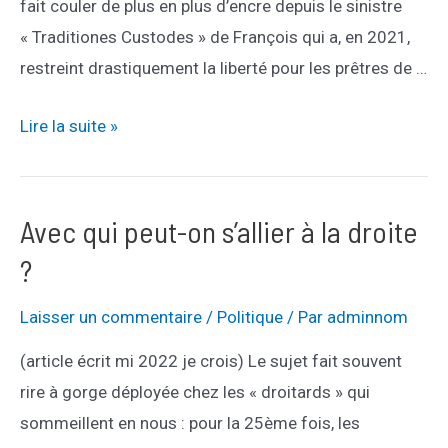
fait couler de plus en plus d’encre depuis le sinistre
« Traditiones Custodes » de François qui a, en 2021,
restreint drastiquement la liberté pour les prêtres de …
Le
Lire la suite »
piège
de
l’ordinariat
Avec qui peut-on s’allier à la droite
?
Laisser un commentaire
/
Politique
/ Par
adminnom
(article écrit mi 2022 je crois) Le sujet fait souvent
rire à gorge déployée chez les « droitards » qui
sommeillent en nous : pour la 25ème fois, les