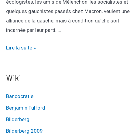
écologistes, les amis de Mélenchon, les socialistes et
quelques gauchistes passés chez Macron, veulent une
alliance de la gauche, mais à condition qu’elle soit
incarnée par leur parti. …
Avec
Lire la suite »
qui
peut-
Wiki
on
s’allier
à
Bancocratie
la
Benjamin Fulford
droite
Bilderberg
?
Bilderberg 2009