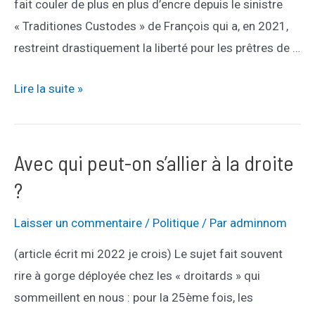
fait couler de plus en plus d’encre depuis le sinistre
« Traditiones Custodes » de François qui a, en 2021,
restreint drastiquement la liberté pour les prêtres de …
Le
Lire la suite »
piège
de
l’ordinariat
Avec qui peut-on s’allier à la droite
?
Laisser un commentaire
/
Politique
/ Par
adminnom
(article écrit mi 2022 je crois) Le sujet fait souvent
rire à gorge déployée chez les « droitards » qui
sommeillent en nous : pour la 25ème fois, les