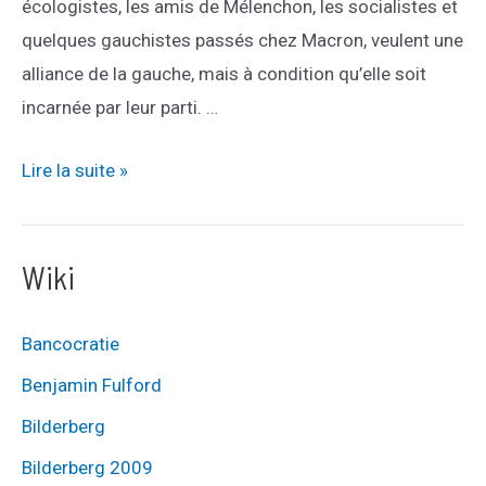
écologistes, les amis de Mélenchon, les socialistes et
quelques gauchistes passés chez Macron, veulent une
alliance de la gauche, mais à condition qu’elle soit
incarnée par leur parti. …
Avec
Lire la suite »
qui
peut-
Wiki
on
s’allier
à
Bancocratie
la
Benjamin Fulford
droite
Bilderberg
?
Bilderberg 2009