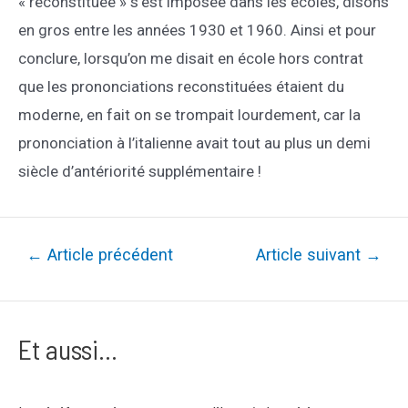
« reconstituée » s’est imposée dans les écoles, disons
en gros entre les années 1930 et 1960. Ainsi et pour
conclure, lorsqu’on me disait en école hors contrat
que les prononciations reconstituées étaient du
moderne, en fait on se trompait lourdement, car la
prononciation à l’italienne avait tout au plus un demi
siècle d’antériorité supplémentaire !
Navigation
←
Article précédent
Article suivant
→
de
l’article
Et aussi...