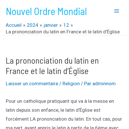
Aller
Nouvel Ordre Mondial
au
Mai
contenu
Accueil
2024
janvier
12
Men
La prononciation du latin en France et le latin d’Église
La prononciation du latin en
France et le latin d’Église
Laisser un commentaire
/
Religion
/ Par
adminnom
Pour un catholique pratiquant qui va à la messe en
latin depuis son enfance, le latin d’Église est
forcément LA prononciation du latin. En tout cas, pour
ma part, ayant appris le latin à partir de la 6ème avec