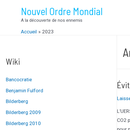
Aller
Nouvel Ordre Mondial
au
A la découverte de nos ennemis
contenu
Accueil
2023
A
Wiki
Bancocratie
Évi
Benjamin Fulford
Laiss
Bilderberg
L’UER
Bilderberg 2009
CO2 p
Bilderberg 2010
pour 