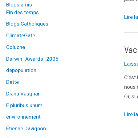
Blogs amis
Fin des temps
Éviter
Lire l
Blogs Catholiques
les
ClimateGate
quota
de
Vacc
Coluche
CO2,
Darwin_Awards_2005
Laiss
mais
depopulation
où
C’est
Dette
?
nous 
Diana Vaughan
Or, si
E pluribus unum
Vacci
Lire l
environnement
et
Etienne Davignon
baiss