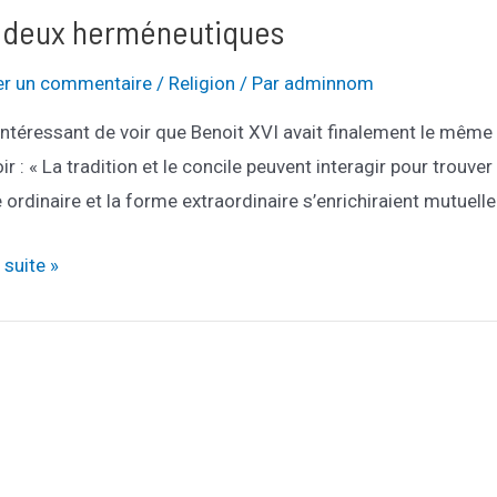
 deux herméneutiques
ances
er un commentaire
/
Religion
/ Par
adminnom
 intéressant de voir que Benoit XVI avait finalement le même r
ir : « La tradition et le concile peuvent interagir pour trouv
ordinaire et la forme extraordinaire s’enrichiraient mutuell
nt
a suite »
neutiques