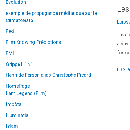
Évolution
des
Les
exemple de propagande médiatique sur le
naiss
ClimateGate
Laiss
:
Fed
le
Il est
lien
Film Knowing Prédictions
à savo
est
forme 
FMI
évide
Grippe H1N1
Les
Lire l
Henri de Fersan alias Christophe Picard
deux
HomePage
hermé
I am Legend (Film)
Impôts
Illuminatis
Islam