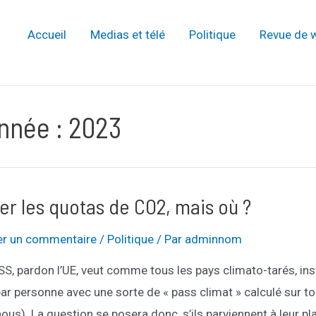
Accueil
Medias et télé
Politique
Revue de 
nnée :
2023
ter les quotas de CO2, mais où ?
er un commentaire
/
Politique
/ Par
adminnom
SS, pardon l’UE, veut comme tous les pays climato-tarés, ins
ar personne avec une sorte de « pass climat » calculé sur to
nous). La question se posera donc, s’ils parviennent à leur 