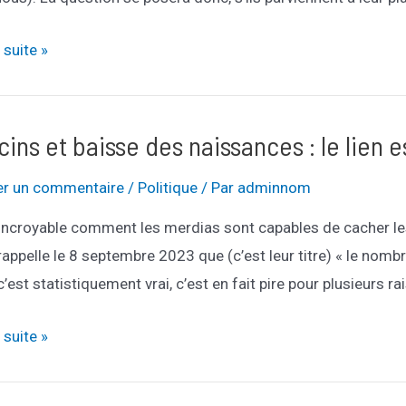
a suite »
s
ins et baisse des naissances : le lien e
er un commentaire
/
Politique
/ Par
adminnom
 incroyable comment les merdias sont capables de cacher le
rappelle le 8 septembre 2023 que (c’est leur titre) « le nom
 c’est statistiquement vrai, c’est en fait pire pour plusieurs rai
ns
a suite »
e