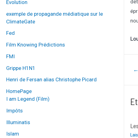
dét
Évolution
épr
exemple de propagande médiatique sur le
nou
ClimateGate
Fed
Lo
Film Knowing Prédictions
FMI
Grippe H1N1
Navig
de
Henri de Fersan alias Christophe Picard
l’artic
HomePage
Et
I am Legend (Film)
Impôts
Illuminatis
Les
Islam
Lai