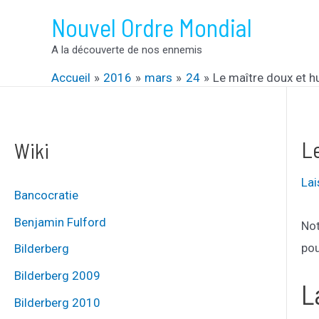
Aller
Nouvel Ordre Mondial
au
A la découverte de nos ennemis
contenu
Accueil
2016
mars
24
Le maître doux et 
L
Wiki
La
Bancocratie
Benjamin Fulford
Not
pou
Bilderberg
Bilderberg 2009
L
Bilderberg 2010