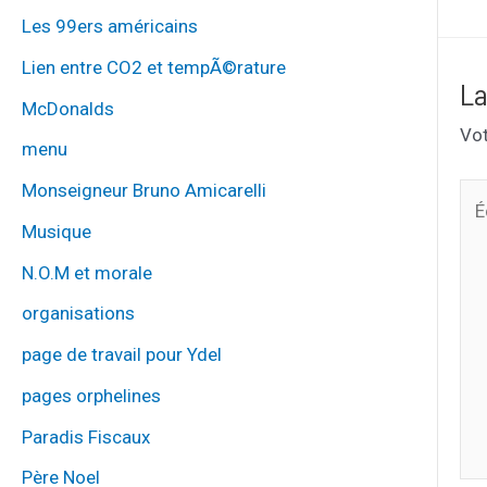
Les 99ers américains
Lien entre CO2 et tempÃ©rature
La
McDonalds
Vot
menu
Monseigneur Bruno Amicarelli
Écr
ici
Musique
N.O.M et morale
organisations
page de travail pour Ydel
pages orphelines
Paradis Fiscaux
Père Noel