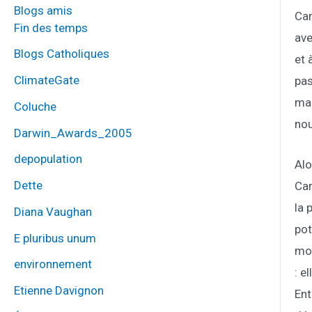
Blogs amis
Car
Fin des temps
ave
Blogs Catholiques
et 
ClimateGate
pas
mai
Coluche
nou
Darwin_Awards_2005
depopulation
Alo
Dette
Car
la 
Diana Vaughan
pot
E pluribus unum
mon
environnement
: e
Etienne Davignon
Ent