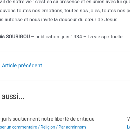
ail de notre vie : c’est en sa présence et en union avec lui
ouvons toutes nos émotions, toutes nos joies, toutes nos pein
s autorise et nous invite la douceur du cœur de Jésus.
uis SOUBIGOU
– publication juin 1934 – La vie spirituelle
ation
←
Article précédent
le
 aussi...
 juifs soutiennent notre liberté de critique
V
sser un commentaire
/
Religion
/ Par
adminnom
L