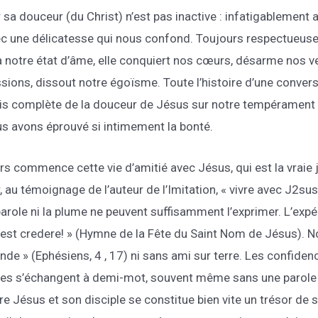
 sa douceur (du Christ) n’est pas inactive : infatigablement 
c une délicatesse qui nous confond. Toujours respectueuse 
à notre état d’âme, elle conquiert nos cœurs, désarme nos v
sions, dissout notre égoïsme. Toute l’histoire d’une convers
s complète de la douceur de Jésus sur notre tempérament al
s avons éprouvé si intimement la bonté.
rs commence cette vie d’amitié avec Jésus, qui est la vraie j
, au témoignage de l’auteur de l’Imitation, « vivre avec J2sus
parole ni la plume ne peuvent suffisamment l’exprimer. L’expé
est credere! » (Hymne de la Fête du Saint Nom de Jésus). N
de » (Ephésiens, 4 , 17) ni sans ami sur terre. Les confiden
lles s’échangent à demi-mot, souvent même sans une parole 
re Jésus et son disciple se constitue bien vite un trésor d