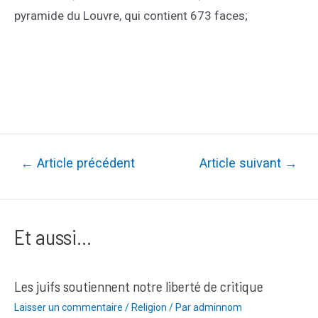
pyramide du Louvre, qui contient 673 faces;
Navigation
←
Article précédent
Article suivant
→
de
l’article
Et aussi...
Les juifs soutiennent notre liberté de critique
Laisser un commentaire
/
Religion
/ Par
adminnom