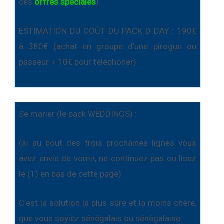
ces
offres spéciales
)
ESTIMATION DU COÛT DU PACK D-DAY : 190€
à 380€ (achat en groupe d’une pirogue ou
passeur + 10€ pour téléphoner)
Se marier (le pack WEDDINGS) :
(si au bout des trois prochaines lignes vous
avez envie de vomir, ne continuez pas ou lisez
le (1) en bas de cette page)
C’est la solution la plus sûre et la moins chère,
que vous soyiez sénégalais ou sénégalaise.