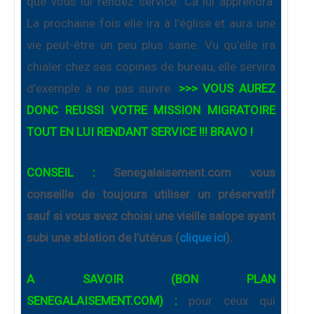
que vous lui rendez service. Ca lui apprendra.
La prochaine fois elle ira à l’église et aura une
vie peut-être un peu plus saine. Vu qu’elle ira
chialer chez ses copines de bureau, elle servira
d’exemple à ne pas suivre.
>>> VOUS AUREZ
DONC REUSSI VOTRE MISSION MIGRATOIRE
TOUT EN LUI RENDANT SERVICE !!! BRAVO !
CONSEIL :
Senegalaisement.com vous
conseille de toujours utiliser un préservatif
sauf si vous avez choisi une vieille salope ayant
subi une ablation de l’utérus (
clique ici
).
A SAVOIR (BON PLAN
SENEGALAISEMENT.COM) :
pour ceux qui