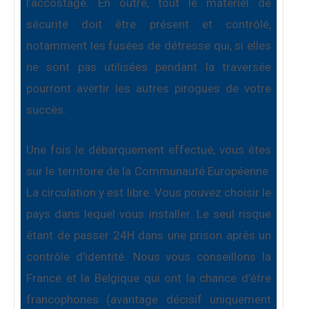
l’accostage. En outre, tout le materiel de
sécurité doit être présent et contrôlé,
notamment les fusées de détresse qui, si elles
ne sont pas utilisées pendant la traversée
pourront avertir les autres pirogues de votre
succès.
Une fois le débarquement effectué, vous êtes
sur le territoire de la Communauté Européenne.
La circulation y est libre. Vous pouvez choisir le
pays dans lequel vous installer. Le seul risque
étant de passer 24H dans une prison après un
contrôle d’identité. Nous vous conseillons la
France et la Belgique qui ont la chance d’être
francophones (avantage décisif uniquement