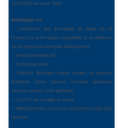
100
(chiffres pour Saly)
Avantages >>>
– L’adhésion aux principes de base de la
France (ou autre pays européen) et la maîtrise
de la langue ne sont pas obligatoires
– Investissement nul
– Technique sûre
– Mandat Western Union durant la période
d’attente (vous pouvez cumuler plusieurs
liaisons durant cette période)
– Confort du voyage en avion
– Hébergement, nourriture et blanchissage dès
l’arrivée