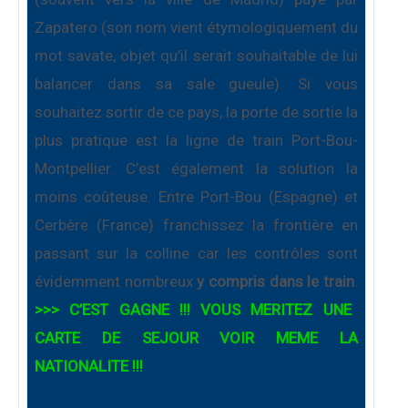
Zapatero (son nom vient étymologiquement du
mot savate, objet qu’il serait souhaitable de lui
balancer dans sa sale gueule). Si vous
souhaitez sortir de ce pays, la porte de sortie la
plus pratique est la ligne de train Port-Bou-
Montpellier. C’est également la solution la
moins coûteuse. Entre Port-Bou (Espagne) et
Cerbère (France) franchissez la frontière en
passant sur la colline car les contrôles sont
évidemment nombreux
y compris dans le train
.
>>> C’EST GAGNE !!! VOUS MERITEZ UNE
CARTE DE SEJOUR VOIR MEME LA
NATIONALITE !!!