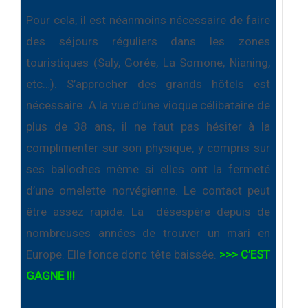
Pour cela, il est néanmoins nécessaire de faire
des séjours réguliers dans les zones
touristiques (Saly, Gorée, La Somone, Nianing,
etc…). S’approcher des grands hôtels est
nécessaire. A la vue d’une vioque célibataire de
plus de 38 ans, il ne faut pas hésiter à la
complimenter sur son physique, y compris sur
ses balloches même si elles ont la fermeté
d’une omelette norvégienne. Le contact peut
être assez rapide. La
désespère depuis de
nombreuses années de trouver un mari en
Europe. Elle fonce donc tête baissée.
>>> C’EST
GAGNE !!!