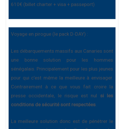
610€ (billet charter + visa + passeport)
Voyage en pirogue (le pack D-DAY) :
Les débarquements massifs aux Canaries sont
une bonne solution pour les hommes
sénégalais. Principalement pour les plus jeunes
pour qui c’est même la meilleure à envisager.
Contrairement à ce que vous fait croire la
presse occidentale, le risque est nul
si les
conditions de sécurité sont respectées
.
La meilleure solution donc est de pénétrer le