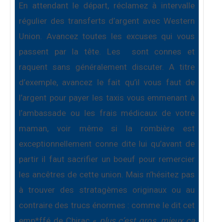
En attendant le départ, réclamez à intervalle
régulier des transferts d’argent avec Western
Union. Avancez toutes les excuses qui vous
passent par la tête. Les
sont connes et
raquent sans généralement discuter. A titre
d’exemple, avancez le fait qu’il vous faut de
l’argent pour payer les taxis vous emmenant à
l’ambassade ou les frais médicaux de votre
maman, voir même si la rombière est
exceptionnellement conne dite lui qu’avant de
partir il faut sacrifier un boeuf pour remercier
les ancêtres de cette union. Mais n’hésitez pas
à trouver des stratagèmes originaux ou au
contraire des trucs énormes : comme le dit cet
emp*ffé de Chirac «
plus c’est gros, mieux ça