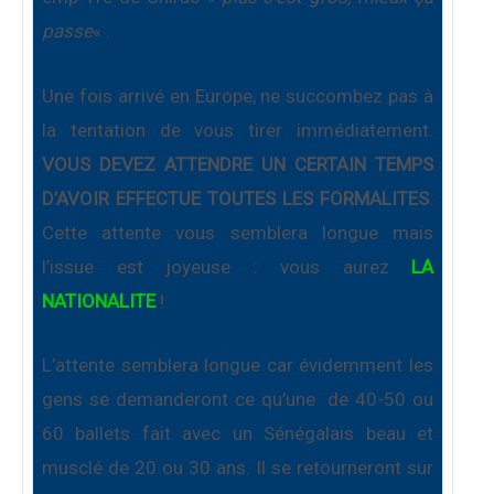
passe
« .
Une fois arrivé en Europe, ne succombez pas à
la tentation de vous tirer immédiatement.
VOUS DEVEZ ATTENDRE UN CERTAIN TEMPS
D’AVOIR EFFECTUE TOUTES LES FORMALITES
.
Cette attente vous semblera longue mais
l’issue est joyeuse : vous aurez
LA
NATIONALITE
!
L’attente semblera longue car évidemment les
gens se demanderont ce qu’une
de 40-50 ou
60 ballets fait avec un Sénégalais beau et
musclé de 20 ou 30 ans. Il se retourneront sur