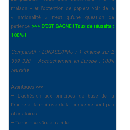
maison » et l’obtention de papiers voir de la
« nationalité » n’est qu’une question de
patience.
>>> C’EST GAGNE ! Taux de réussite :
100% !
Comparatif : LONASE/PMU : 1 chance sur 2
869 320 – Accouchement en Europe : 100%
réussite
Avantages >>>
– L’adhésion aux principes de base de la
France et la maîtrise de la langue ne sont pas
obligatoires
– Technique sûre et rapide