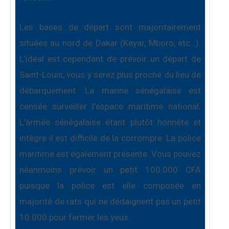
Les bases de départ sont majoritairement
situées au nord de Dakar (Kayar, Mboro, etc…).
L’idéal est cependant de prévoir un départ de
Saint-Louis, vous y serez plus proche du lieu de
débarquement. La marine sénégalaise est
censée surveiller l’espace maritime national.
L’armée sénégalaise étant plutôt honnête et
intègre il est difficile de la corrompre. La police
maritime est également présente. Vous pouvez
néanmoins prévoir un petit 100.000 CFA
puisque la police est elle composée en
majorité de rats qui ne dédaignent pas un petit
10.000 pour fermer les yeux.