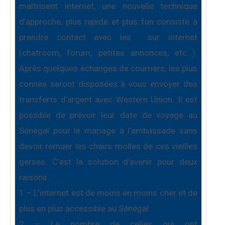
maîtrisent internet, une nouvelle technique
d’approche, plus rapide et plus fun consiste à
prendre contact avec les
sur internet
(chatroom, forum, petites annonces, etc…).
Après quelques échanges de courriers, les plus
connes seront disposées à vous envoyer des
transferts d’argent avec Western Union. Il est
possible de prévoir leur date de voyage au
Sénégal pour le mariage à l’ambassade sans
devoir remuer les chairs molles de ces vieilles
gerses. C’est la solution d’avenir pour deux
raisons :
1 – L’internet est de moins en moins cher et de
plus en plus accessible au Sénégal
2 – Le nombre de celles qui ont