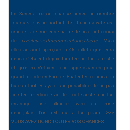
Le Sénégal reçoit chaque année un nombre
toujours plus important de
. Leur naïveté est
crasse. Une immense partie de ces
ont choisi
de
vivreleurviedefemmeentouteliberté
. Mais
elles se sont aperçues à 45 ballets que leurs
nénés s’étaient depuis longtemps fait la malle
et qu’elles n’étaient plus appétissantes pour
grand monde en Europe. Epater les copines du
bureau tout en ayant une possibilité de ne pas
finir leur médiocre vie de
toute seule leur fait
envisager une alliance avec un jeune
sénégalais d’un oeil tout à fait positif.
>>>
VOUS AVEZ DONC TOUTES VOS CHANCES
.