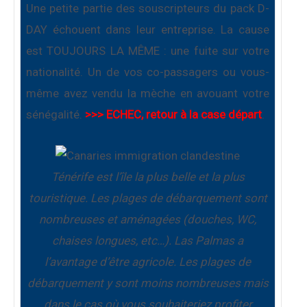
Une petite partie des souscripteurs du pack D-
DAY échouent dans leur entreprise. La cause
est TOUJOURS LA MÊME : une fuite sur votre
nationalité. Un de vos co-passagers ou vous-
même avez vendu la mèche en avouant votre
sénégalité.
>>> ECHEC, retour à la case départ
.
Ténérife est l’île la plus belle et la plus
touristique. Les plages de débarquement sont
nombreuses et aménagées (douches, WC,
chaises longues, etc…). Las Palmas a
l’avantage d’être agricole. Les plages de
débarquement y sont moins nombreuses mais
dans le cas où vous souhaiteriez profiter