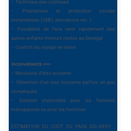
– Technique peu coûteuse
– Prestations et protection sociale
instantanées (CMU, allocations etc..)
– Possibilité de faire venir rapidement des
autres enfants mineurs restés au Sénégal
– Confort du voyage en avion
Inconvénients >>>
– Nécéssité d’être enceinte
– Obtention d’un visa tourisme parfois un peu
compliquée
– Solution impossible pour les femmes
ménopausée ou pour les hommes
ESTIMATION DU COÛT DU PACK DELIVERY :