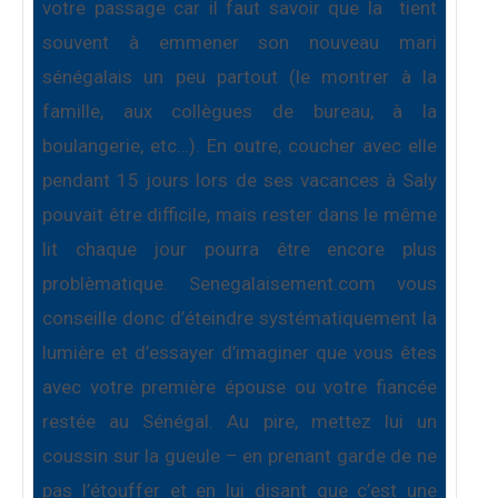
votre passage car il faut savoir que la
tient
souvent à emmener son nouveau mari
sénégalais un peu partout (le montrer à la
famille, aux collègues de bureau, à la
boulangerie, etc…). En outre, coucher avec elle
pendant 15 jours lors de ses vacances à Saly
pouvait être difficile, mais rester dans le même
lit chaque jour pourra être encore plus
problèmatique. Senegalaisement.com vous
conseille donc d’éteindre systématiquement la
lumière et d’essayer d’imaginer que vous êtes
avec votre première épouse ou votre fiancée
restée au Sénégal. Au pire, mettez lui un
coussin sur la gueule – en prenant garde de ne
pas l’étouffer et en lui disant que c’est une