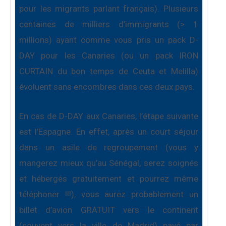
pour les migrants parlant français). Plusieurs
centaines de milliers d’immigrants (> 1
millions) ayant comme vous pris un pack D-
DAY pour les Canaries (ou un pack IRON
CURTAIN du bon temps de Ceuta et Melilla)
évoluent sans encombres dans ces deux pays.
En cas de D-DAY aux Canaries, l’étape suivante
est l’Espagne. En effet, après un court séjour
dans un asile de regroupement (vous y
mangerez mieux qu’au Sénégal, serez soignés
et hébergés gratuitement et pourrez même
téléphoner !!!), vous aurez probablement un
billet d’avion GRATUIT vers le continent
(souvent vers la ville de Madrid) payé par