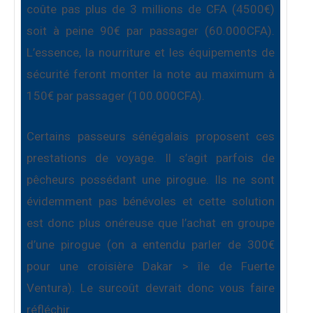
coûte pas plus de 3 millions de CFA (4500€)
soit à peine 90€ par passager (60.000CFA).
L’essence, la nourriture et les équipements de
sécurité feront monter la note au maximum à
150€ par passager (100.000CFA).
Certains passeurs sénégalais proposent ces
prestations de voyage. Il s’agit parfois de
pêcheurs possédant une pirogue. Ils ne sont
évidemment pas bénévoles et cette solution
est donc plus onéreuse que l’achat en groupe
d’une pirogue (on a entendu parler de 300€
pour une croisière Dakar > île de Fuerte
Ventura). Le surcoût devrait donc vous faire
réfléchir.