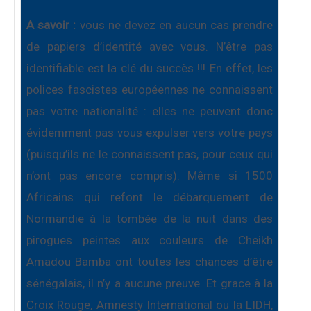
A savoir :
vous ne devez en aucun cas prendre
de papiers d’identité avec vous. N’être pas
identifiable est la clé du succès !!! En effet, les
polices fascistes européennes ne connaissent
pas votre nationalité : elles ne peuvent donc
évidemment pas vous expulser vers votre pays
(puisqu’ils ne le connaissent pas, pour ceux qui
n’ont pas encore compris). Même si 1500
Africains qui refont le débarquement de
Normandie à la tombée de la nuit dans des
pirogues peintes aux couleurs de Cheikh
Amadou Bamba ont toutes les chances d’être
sénégalais, il n’y a aucune preuve. Et grace à la
Croix Rouge, Amnesty International ou la LIDH,