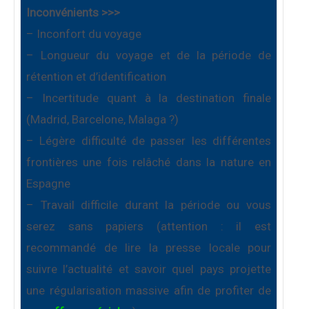
Inconvénients >>>
– Inconfort du voyage
– Longueur du voyage et de la période de
rétention et d’identification
– Incertitude quant à la destination finale
(Madrid, Barcelone, Malaga ?)
– Légère difficulté de passer les différentes
frontières une fois relâché dans la nature en
Espagne
– Travail difficile durant la période ou vous
serez sans papiers (attention : il est
recommandé de lire la presse locale pour
suivre l’actualité et savoir quel pays projette
une régularisation massive afin de profiter de