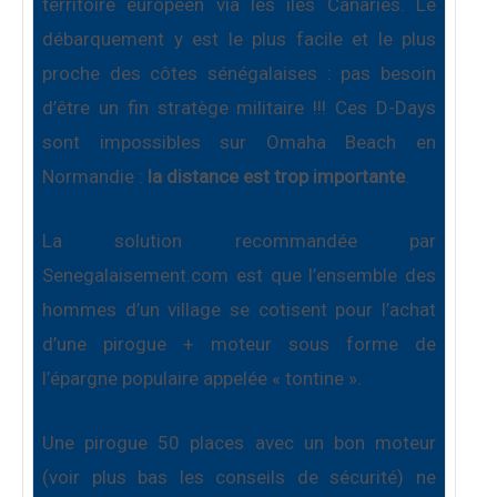
territoire européen via les îles Canaries. Le
débarquement y est le plus facile et le plus
proche des côtes sénégalaises : pas besoin
d’être un fin stratège militaire !!! Ces D-Days
sont impossibles sur Omaha Beach en
Normandie :
la distance est trop importante
.
La solution recommandée par
Senegalaisement.com est que l’ensemble des
hommes d’un village se cotisent pour l’achat
d’une pirogue + moteur sous forme de
l’épargne populaire appelée « tontine ».
Une pirogue 50 places avec un bon moteur
(voir plus bas les conseils de sécurité) ne