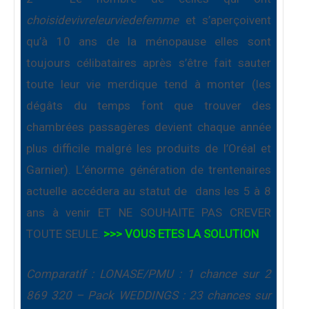
choisidevivreleurviedefemme
et s’aperçoivent
qu’à 10 ans de la ménopause elles sont
toujours célibataires après s’être fait sauter
toute leur vie merdique tend à monter (les
dégâts du temps font que trouver des
chambrées passagères devient chaque année
plus difficile malgré les produits de l’Oréal et
Garnier). L’énorme génération de trentenaires
actuelle accédera au statut de
dans les 5 à 8
ans à venir ET NE SOUHAITE PAS CREVER
TOUTE SEULE.
>>> VOUS ETES LA SOLUTION
Comparatif : LONASE/PMU : 1 chance sur 2
869 320 – Pack WEDDINGS : 23 chances sur