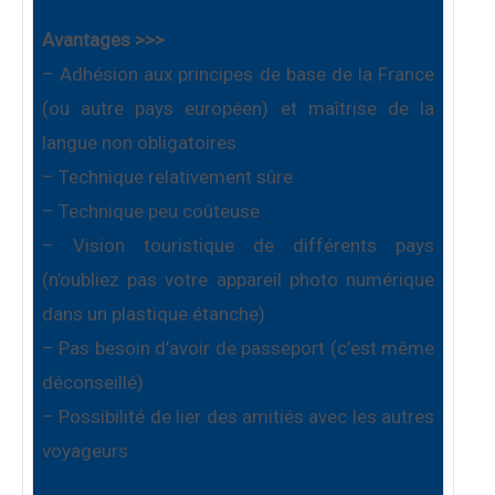
Avantages >>>
– Adhésion aux principes de base de la France
(ou autre pays européen) et maîtrise de la
langue non obligatoires
– Technique relativement sûre
– Technique peu coûteuse
– Vision touristique de différents pays
(n’oubliez pas votre appareil photo numérique
dans un plastique étanche)
– Pas besoin d’avoir de passeport (c’est même
déconseillé)
– Possibilité de lier des amitiés avec les autres
voyageurs