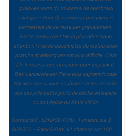
quelques jours du tourisme, de nombreux
champs – dont de nombreux bananiers –
permettent de se restaurer gratuitement.
Fuerte Ventura est l’île la plus désertique,
attention ! Peu de possibilités de restauration
gratuite et débarquement plus difficile. C’est
l’île la moins recommandée pour un pack D-
DAY. Lanzarote est l’île la plus septentrionale.
N’y allez que si vous souhaitez visiter Arrecife
est ses jolis petits ports de pêche artisanale
ou son église du XVIIe siècle.
Comparatif : LONASE/PMU : 1 chance sur 2
869 320 – Pack D-DAY: 91 chances sur 100