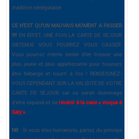
tradition sénégalaise
.
CE N’EST QU’UN MAUVAIS MOMENT A PASSER
!!!!
EN EFFET, UNE FOIS LA CARTE DE SEJOUR
OBTENUE VOUS POURREZ VOUS CASSER.
Vous pourrez même tenter d’en trouver une
plus jeune et plus appétissante pour toujours
être hébergé et nourri à l’os ! RENSEIGNEZ-
VOUS CEPENDANT SUR LA VALIDITE DE VOTRE
CARTE DE SEJOUR car ce serait dommage
d’être expulsé et de
revenir à la case « vioque à
Saly »
.
NB
: Si vous êtes humaniste, partez du principe