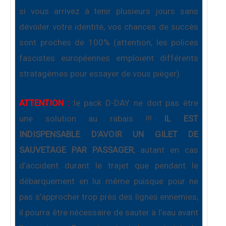
si vous arrivez à tenir plusieurs jours sans
dévoiler votre identité, vos chances de succès
sont proches de 100% (attention, les polices
fascistes européennes emploient différents
stratagèmes pour essayer de vous pièger).
ATTENTION :
le pack D-DAY ne doit pas être
une solution au rabais !!!
IL EST
INDISPENSABLE D’AVOIR UN GILET DE
SAUVETAGE PAR PASSAGER
, autant en cas
d’accident durant le trajet que pendant le
débarquement en lui même puisque pour ne
pas s’approcher trop près des lignes ennemies,
il pourra être nécessaire de sauter à l’eau avant