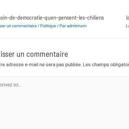
soin-de-democratie-quen-pensent-les-chiliens
l
sser un commentaire
/
Politique
/ Par
adminnom
L
isser un commentaire
re adresse e-mail ne sera pas publiée.
Les champs obligatoi
ivez
…