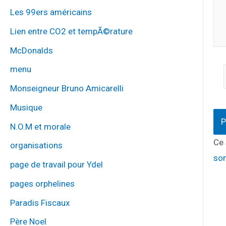
Les 99ers américains
Lien entre CO2 et tempÃ©rature
McDonalds
menu
Monseigneur Bruno Amicarelli
Musique
N.O.M et morale
Ce 
organisations
son
page de travail pour Ydel
pages orphelines
Paradis Fiscaux
Père Noel