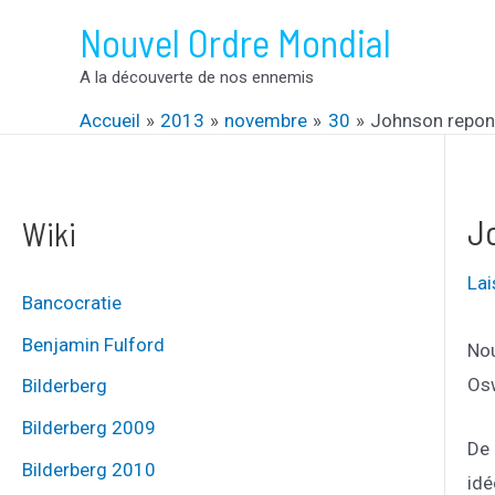
Aller
Nouvel Ordre Mondial
au
A la découverte de nos ennemis
contenu
Accueil
2013
novembre
30
Johnson repons
J
Wiki
La
Bancocratie
Benjamin Fulford
Nou
Os
Bilderberg
Bilderberg 2009
De 
Bilderberg 2010
idé