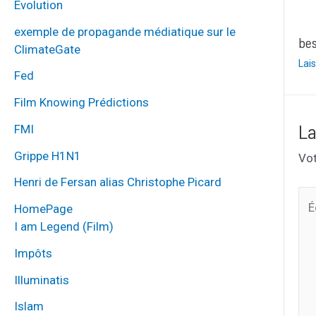
Évolution
exemple de propagande médiatique sur le
be
ClimateGate
Lai
Fed
Film Knowing Prédictions
La
FMI
Grippe H1N1
Vot
Henri de Fersan alias Christophe Picard
Écr
HomePage
ici
I am Legend (Film)
Impôts
Illuminatis
Islam