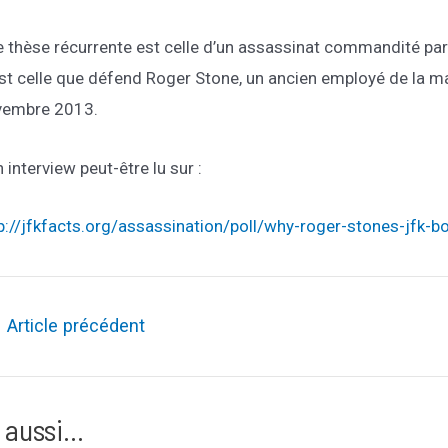
 thèse récurrente est celle d’un assassinat commandité par s
st celle que défend Roger Stone, un ancien employé de la mai
vembre 2013.
 interview peut-être lu sur :
p://jfkfacts.org/assassination/poll/why-roger-stones-jfk-
ation
←
Article précédent
le
 aussi...