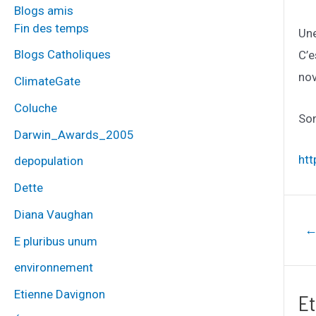
Blogs amis
Fin des temps
Une
Blogs Catholiques
C’e
no
ClimateGate
Coluche
Son
Darwin_Awards_2005
htt
depopulation
Dette
Diana Vaughan
Navig
E pluribus unum
de
environnement
l’artic
Etienne Davignon
Et