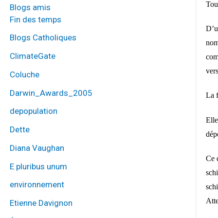
Tou
Blogs amis
Fin des temps
D’u
Blogs Catholiques
nom
ClimateGate
com
vers
Coluche
Darwin_Awards_2005
La f
depopulation
Ell
Dette
dépo
Diana Vaughan
Ce 
E pluribus unum
sch
environnement
sch
Att
Etienne Davignon