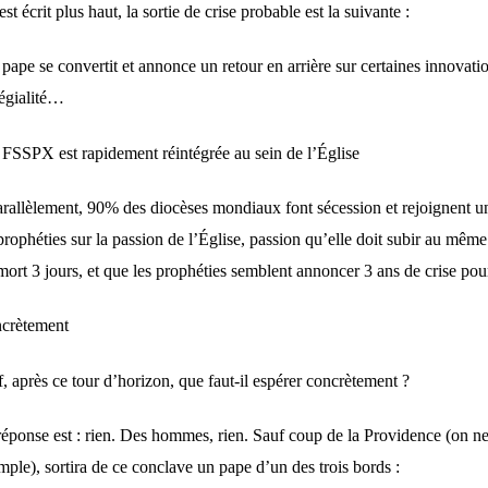
est écrit plus haut, la sortie de crise probable est la suivante :
 pape se convertit et annonce un retour en arrière sur certaines innovat
légialité…
a FSSPX est rapidement réintégrée au sein de l’Église
arallèlement, 90% des diocèses mondiaux font sécession et rejoignent un
prophéties sur la passion de l’Église, passion qu’elle doit subir au même
mort 3 jours, et que les prophéties semblent annoncer 3 ans de crise pou
crètement
, après ce tour d’horizon, que faut-il espérer concrètement ?
réponse est : rien. Des hommes, rien. Sauf coup de la Providence (on ne
mple), sortira de ce conclave un pape d’un des trois bords :