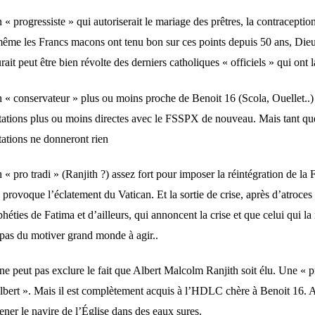
 « progressiste » qui autoriserait le mariage des prêtres, la contracepti
même les Francs macons ont tenu bon sur ces points depuis 50 ans, Dieu 
rait peut être bien révolte des derniers catholiques « officiels » qui ont l
 « conservateur » plus ou moins proche de Benoit 16 (Scola, Ouellet..) :
ctations plus ou moins directes avec le FSSPX de nouveau. Mais tant que
tations ne donneront rien
n « pro tradi » (Ranjith ?) assez fort pour imposer la réintégration de 
 provoque l’éclatement du Vatican. Et la sortie de crise, après d’atroces 
héties de Fatima et d’ailleurs, qui annoncent la crise et que celui qui 
 pas du motiver grand monde à agir..
e peut pas exclure le fait que Albert Malcolm Ranjith soit élu. Une « pr
lbert ». Mais il est complètement acquis à l’HDLC chère à Benoit 16. A
ener le navire de l’Église dans des eaux sures.