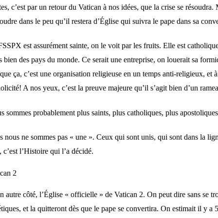
es, c’est par un retour du Vatican à nos idées, que la crise se résoudra
oudre dans le peu qu’il restera d’Église qui suivra le pape dans sa conve
SSPX est assurément sainte, on le voit par les fruits. Elle est catholique
s bien des pays du monde. Ce serait une entreprise, on louerait sa form
que ça, c’est une organisation religieuse en un temps anti-religieux, et à
olicité! A nos yeux, c’est la preuve majeure qu’il s’agit bien d’un rameau
s sommes probablement plus saints, plus catholiques, plus apostoliques
s nous ne sommes pas « une ». Ceux qui sont unis, qui sont dans la lig
, c’est l’Histoire qui l’a décidé.
ican 2
n autre côté, l’Église « officielle » de Vatican 2. On peut dire sans s
tiques, et la quitteront dès que le pape se convertira. On estimait il y