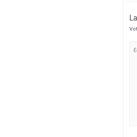
La
Vot
Écr
ici