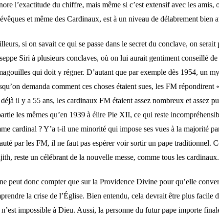
nore l’exactitude du chiffre, mais même si c’est extensif avec les amis,
 évêques et même des Cardinaux, est à un niveau de délabrement bien 
lleurs, si on savait ce qui se passe dans le secret du conclave, on serai
eppe Siri à plusieurs conclaves, où on lui aurait gentiment conseillé de
magouilles qui doit y régner. D’autant que par exemple dès 1954, un mys
squ’on demanda comment ces choses étaient sues, les FM répondirent « 
déjà il y a 55 ans, les cardinaux FM étaient assez nombreux et assez puis
partie les mêmes qu’en 1939 à élire Pie XII, ce qui reste incompréhensi
me cardinal ? Y’a t-il une minorité qui impose ses vues à la majorité pa
uté par les FM, il ne faut pas espérer voir sortir un pape traditionnel. 
jith, reste un célébrant de la nouvelle messe, comme tous les cardinaux
ne peut donc compter que sur la Providence Divine pour qu’elle convert
prendre la crise de l’Église. Bien entendu, cela devrait être plus facile
n n’est impossible à Dieu. Aussi, la personne du futur pape importe fina