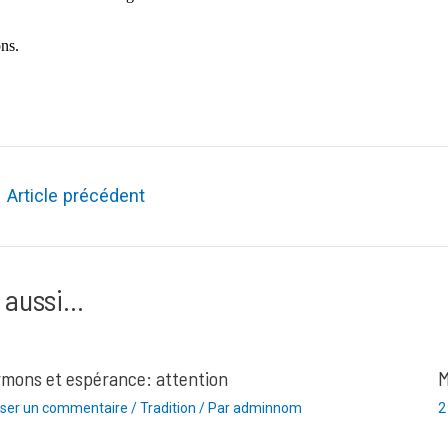
ons.
ation
←
Article précédent
le
 aussi...
mons et espérance: attention
M
sser un commentaire
/
Tradition
/ Par
adminnom
2