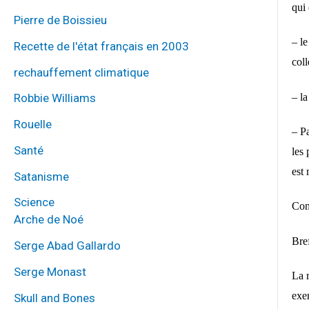
qui 
Pierre de Boissieu
– le
Recette de l'état français en 2003
col
rechauffement climatique
– l
Robbie Williams
Rouelle
– P
Santé
les 
est 
Satanisme
Science
Con
Arche de Noé
Bref
Serge Abad Gallardo
Serge Monast
La 
exe
Skull and Bones