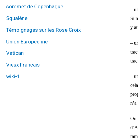
sommet de Copenhague
– un
Squalène
Si 
y au
Témoignages sur les Rose Croix
Union Européenne
– un
tra
Vatican
trac
Vieux Francais
wiki-1
– u
cela
prop
n’a
On n
d’A
ram