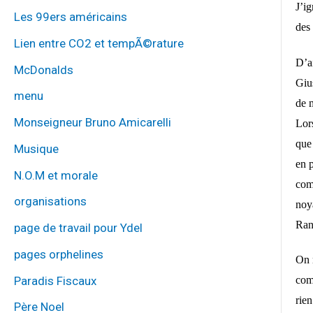
J’ig
Les 99ers américains
des
Lien entre CO2 et tempÃ©rature
D’ai
McDonalds
Gius
menu
de 
Monseigneur Bruno Amicarelli
Lor
que 
Musique
en 
N.O.M et morale
com
organisations
noya
Ran
page de travail pour Ydel
pages orphelines
On 
Paradis Fiscaux
com
rie
Père Noel