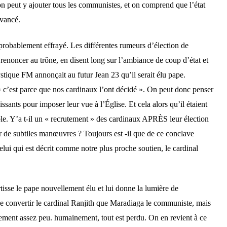
 on peut y ajouter tous les communistes, et on comprend que l’état
avancé.
t probablement effrayé. Les différentes rumeurs d’élection de
 renoncer au trône, en disent long sur l’ambiance de coup d’état et
tique FM annonçait au futur Jean 23 qu’il serait élu pape.
c’est parce que nos cardinaux l’ont décidé ». On peut donc penser
sants pour imposer leur vue à l’Église. Et cela alors qu’il étaient
ble. Y’a t-il un « recrutement » des cardinaux APRÈS leur élection
r de subtiles manœuvres ? Toujours est -il que de ce conclave
Celui qui est décrit comme notre plus proche soutien, le cardinal
.
isse le pape nouvellement élu et lui donne la lumière de
 de convertir le cardinal Ranjith que Maradiaga le communiste, mais
lement assez peu. humainement, tout est perdu. On en revient à ce