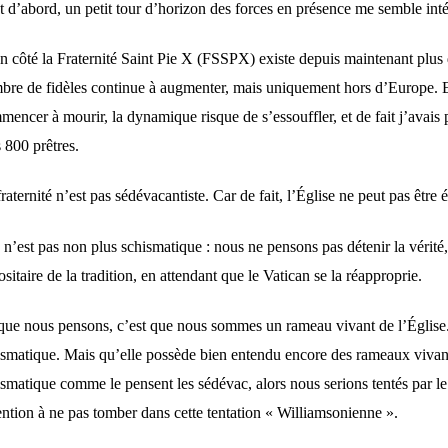
t d’abord, un petit tour d’horizon des forces en présence me semble inté
n côté la Fraternité Saint Pie X (FSSPX) existe depuis maintenant plus 
bre de fidèles continue à augmenter, mais uniquement hors d’Europe. Elle 
mencer à mourir, la dynamique risque de s’essouffler, et de fait j’avai
 800 prêtres.
raternité n’est pas sédévacantiste. Car de fait, l’Église ne peut pas êt
e n’est pas non plus schismatique : nous ne pensons pas détenir la véri
sitaire de la tradition, en attendant que le Vatican se la réapproprie.
que nous pensons, c’est que nous sommes un rameau vivant de l’Église. 
ismatique. Mais qu’elle possède bien entendu encore des rameaux vivants
ismatique comme le pensent les sédévac, alors nous serions tentés par l
ention à ne pas tomber dans cette tentation « Williamsonienne ».