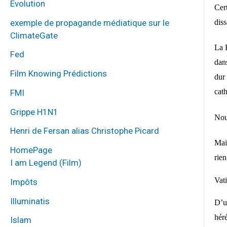
Évolution
Cert
exemple de propagande médiatique sur le
diss
ClimateGate
La F
Fed
dan
Film Knowing Prédictions
dur 
cath
FMI
Grippe H1N1
Nou
Henri de Fersan alias Christophe Picard
Mai
HomePage
rien
I am Legend (Film)
Vat
Impôts
Illuminatis
D’u
héré
Islam