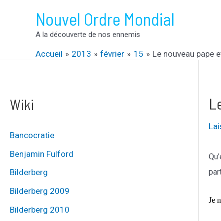
Aller
Nouvel Ordre Mondial
au
A la découverte de nos ennemis
contenu
Accueil
2013
février
15
Le nouveau pape et
Le
Wiki
La
Bancocratie
Benjamin Fulford
Qu’
par
Bilderberg
Bilderberg 2009
Je n
Bilderberg 2010