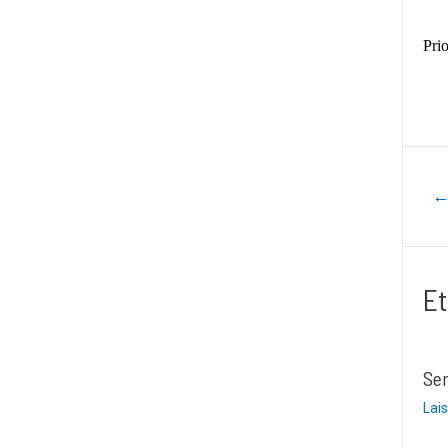
Pri
Navig
de
l’artic
Et
Ser
Lai