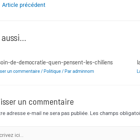
ation
←
Article précédent
le
 aussi...
soin-de-democratie-quen-pensent-les-chiliens
l
sser un commentaire
/
Politique
/ Par
adminnom
L
isser un commentaire
re adresse e-mail ne sera pas publiée.
Les champs obligatoi
ivez