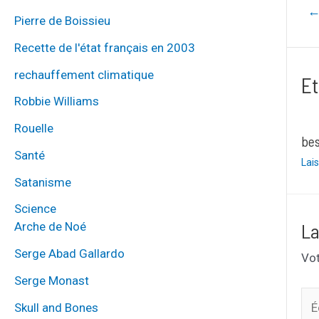
Navig
Pierre de Boissieu
de
Recette de l'état français en 2003
l’artic
rechauffement climatique
Et
Robbie Williams
Rouelle
be
Santé
Lai
Satanisme
Science
La
Arche de Noé
Serge Abad Gallardo
Vot
Serge Monast
Écr
Skull and Bones