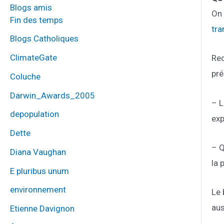
Blogs amis
On 
Fin des temps
tra
Blogs Catholiques
ClimateGate
Rec
pré
Coluche
Darwin_Awards_2005
– L
depopulation
exp
Dette
– Q
Diana Vaughan
la 
E pluribus unum
environnement
Le 
aus
Etienne Davignon