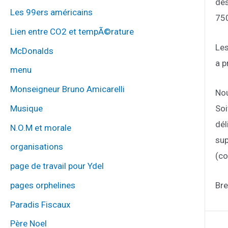
des
Les 99ers américains
750
Lien entre CO2 et tempÃ©rature
Les
McDonalds
a p
menu
Monseigneur Bruno Amicarelli
Nou
Soi
Musique
dél
N.O.M et morale
sup
organisations
(co
page de travail pour Ydel
pages orphelines
Bre
Paradis Fiscaux
Père Noel