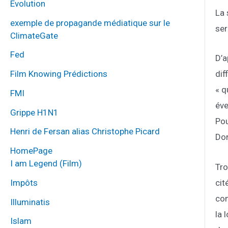
Évolution
La 
exemple de propagande médiatique sur le
ser
ClimateGate
Fed
D’a
Film Knowing Prédictions
dif
« q
FMI
éve
Grippe H1N1
Pou
Henri de Fersan alias Christophe Picard
Don
HomePage
I am Legend (Film)
Tro
cit
Impôts
com
Illuminatis
la 
Islam