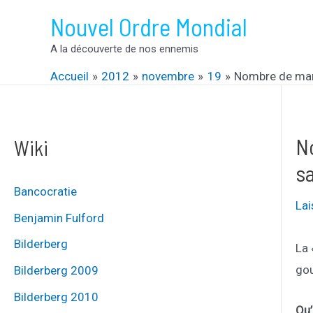
Aller
Nouvel Ordre Mondial
au
A la découverte de nos ennemis
contenu
Accueil
2012
novembre
19
Nombre de man
N
Wiki
s
Bancocratie
La
Benjamin Fulford
Bilderberg
La 
gou
Bilderberg 2009
Bilderberg 2010
Qu’