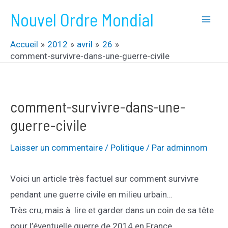
Aller
Nouvel Ordre Mondial
au
Mai
contenu
Accueil
2012
avril
26
Men
comment-survivre-dans-une-guerre-civile
comment-survivre-dans-une-
guerre-civile
Laisser un commentaire
/
Politique
/ Par
adminnom
Voici un article très factuel sur comment survivre
pendant une guerre civile en milieu urbain…
Très cru, mais à lire et garder dans un coin de sa tête
pour l’éventuelle guerre de 2014 en France.