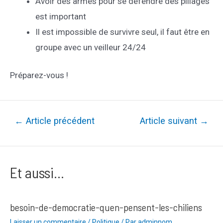
Avoir des armes pour se défendre des pillages
est important
Il est impossible de survivre seul, il faut être en
groupe avec un veilleur 24/24
Préparez-vous !
Navigation
←
Article précédent
Article suivant
→
de
l’article
Et aussi...
besoin-de-democratie-quen-pensent-les-chiliens
Laisser un commentaire
/
Politique
/ Par
adminnom