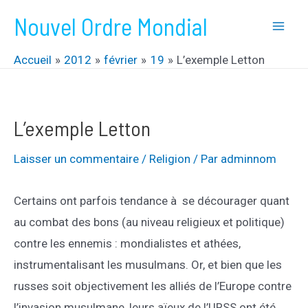
Aller
Nouvel Ordre Mondial
au
Mai
contenu
Accueil
2012
février
19
L’exemple Letton
Men
L’exemple Letton
Laisser un commentaire
/
Religion
/ Par
adminnom
Certains ont parfois tendance à se décourager quant
au combat des bons (au niveau religieux et politique)
contre les ennemis : mondialistes et athées,
instrumentalisant les musulmans. Or, et bien que les
russes soit objectivement les alliés de l’Europe contre
l’invasion musulmane, leurs aïeux de l’URSS ont été