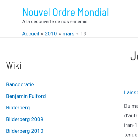
Aller
Nouvel Ordre Mondial
au
A la découverte de nos ennemis
contenu
Accueil
2010
mars
19
J
Wiki
Bancocratie
Laiss
Benjamin Fulford
Du mat
Bilderberg
d’aut
Bilderberg 2009
iran-
Bilderberg 2010
tender