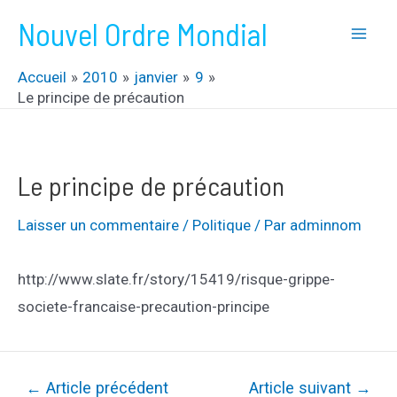
Aller
Nouvel Ordre Mondial
au
Mai
contenu
Accueil
2010
janvier
9
Men
Le principe de précaution
Le principe de précaution
Laisser un commentaire
/
Politique
/ Par
adminnom
http://www.slate.fr/story/15419/risque-grippe-
societe-francaise-precaution-principe
Navigation
←
Article précédent
Article suivant
→