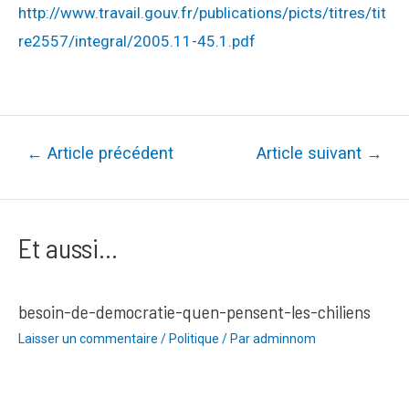
http://www.travail.gouv.fr/publications/picts/titres/tit
re2557/integral/2005.11-45.1.pdf
Navigation
←
Article précédent
Article suivant
→
de
l’article
Et aussi...
besoin-de-democratie-quen-pensent-les-chiliens
Laisser un commentaire
/
Politique
/ Par
adminnom