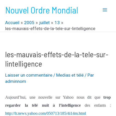
Aller
Nouvel Ordre Mondial
au
Mai
contenu
Accueil
2005
juillet
13
Men
les-mauvais-effets-de-la-tele-sur-lintelligence
les-mauvais-effets-de-la-tele-sur-
lintelligence
Laisser un commentaire
/
Medias et télé
/ Par
adminnom
Aujourd’hui, une nouvelle sur Yahoo nous dit que
trop
regarder la télé nuit à l’intelligence
des enfants :
http://fr.news.yahoo.com/050713/185/4i14m.html