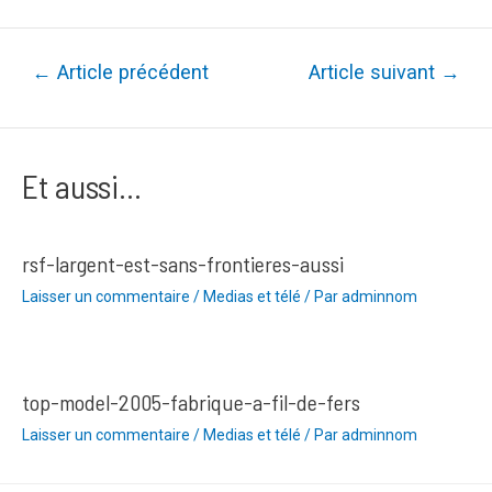
Navigation
←
Article précédent
Article suivant
→
de
l’article
Et aussi...
rsf-largent-est-sans-frontieres-aussi
Laisser un commentaire
/
Medias et télé
/ Par
adminnom
top-model-2005-fabrique-a-fil-de-fers
Laisser un commentaire
/
Medias et télé
/ Par
adminnom