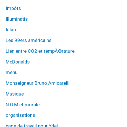
Impôts
Illuminatis
Islam
Les 99ers américains
Lien entre CO2 et tempÃ©rature
McDonalds
menu
Monseigneur Bruno Amicarelli
Musique
N.O.M et morale
organisations
page de travail pour Ydel