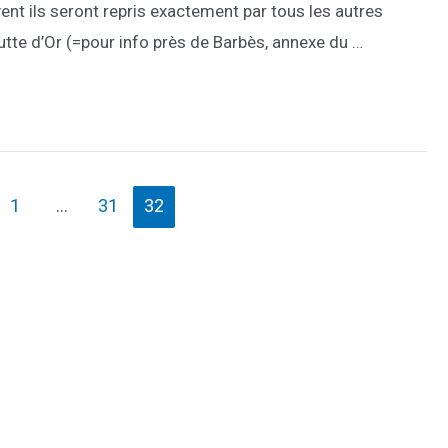
nt ils seront repris exactement par tous les autres
utte d’Or (=pour info près de Barbès, annexe du …
1
…
31
32