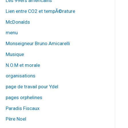
Les 99ers américains
Lien entre CO2 et tempÃ©rature
McDonalds
menu
Monseigneur Bruno Amicarelli
Musique
N.O.M et morale
organisations
page de travail pour Ydel
pages orphelines
Paradis Fiscaux
Père Noel