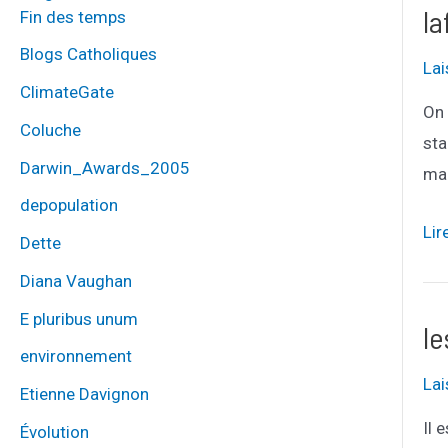
eur
la
Fin des temps
sur
Blogs Catholiques
La
rev
ClimateGate
On 
Coluche
sta
Darwin_Awards_2005
mai
depopulation
laf
Lir
Dette
tou
Diana Vaughan
aus
E pluribus unum
deb
l
rat
environnement
La
et-
Etienne Davignon
vol
Il 
Évolution