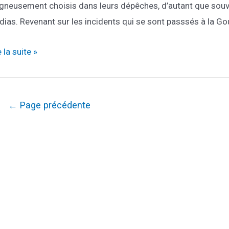
gneusement choisis dans leurs dépêches, d’autant que souve
ias. Revenant sur les incidents qui se sont passsés à la Go
-
e la suite »
nsonges-
p
agination
←
Page précédente
es
ublications