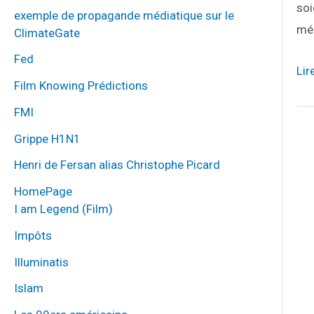
soi
exemple de propagande médiatique sur le
méd
ClimateGate
Fed
les
Lir
Film Knowing Prédictions
me
FMI
de-
laf
Grippe H1N1
P
d
Henri de Fersan alias Christophe Picard
p
HomePage
I am Legend (Film)
Impôts
Illuminatis
Islam