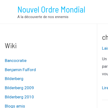
Aller
Nouvel Ordre Mondial
au
A la découverte de nos ennemis
contenu
c
Wiki
La
Un 
Bancocratie
par
Benjamin Fulford
vou
Bilderberg
ch
Bilderberg 2009
Lir
et-
Bilderberg 2010
con
Blogs amis