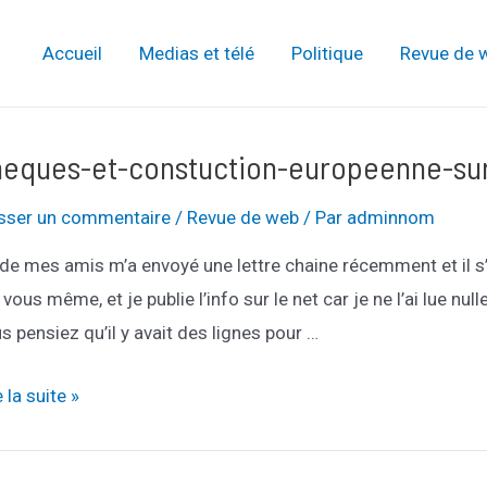
Accueil
Medias et télé
Politique
Revue de 
heques-et-constuction-europeenne-sur
isser un commentaire
/
Revue de web
/ Par
adminnom
de mes amis m’a envoyé une lettre chaine récemment et il s’es
 vous même, et je publie l’info sur le net car je ne l’ai lue n
s pensiez qu’il y avait des lignes pour …
eques-
e la suite »
stuction-