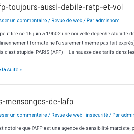
opeenne-
fp-toujours-aussi-debile-ratp-et-vol
prenante-
isser un commentaire
/
Revue de web
/ Par
adminnom
elation
peut lire ce 16 juin à 19h02 une nouvelle dépêche stupide de 
liniennement formaté ne l’a surement même pas fait exprès
s c’est stupide. PARIS (AFP) – La hausse des tarifs dans les
p-
e la suite »
jours-
si-
ile-
es-mensonges-de-lafp
p-
isser un commentaire
/
Revue de web : insécurité
/ Par
admi
est notoire que l’AFP est une agence de sensibilité marxiste