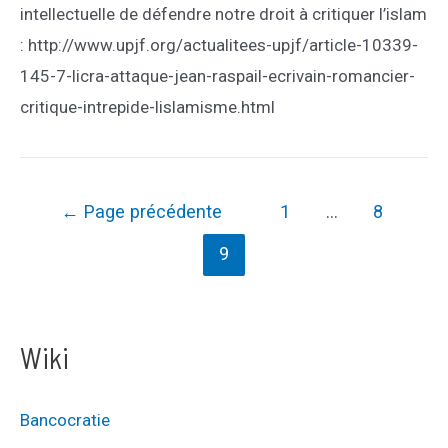
intellectuelle de défendre notre droit à critiquer l’islam
: http://www.upjf.org/actualitees-upjf/article-10339-
145-7-licra-attaque-jean-raspail-ecrivain-romancier-
critique-intrepide-lislamisme.html
Pagination
←
Page précédente
1
…
8
des
9
publications
Wiki
Bancocratie