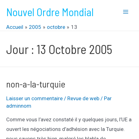
Aller
Nouvel Ordre Mondial
au
Mai
contenu
Accueil
2005
octobre
13
Men
Jour :
13 Octobre 2005
non-a-la-turquie
Laisser un commentaire
/
Revue de web
/ Par
adminnom
Comme vous l’avez constaté il y quelques jours, l’UE a
ouvert les négociations d’adhésion avec la Turquie.
nous savons très bien, malgré les blabla de